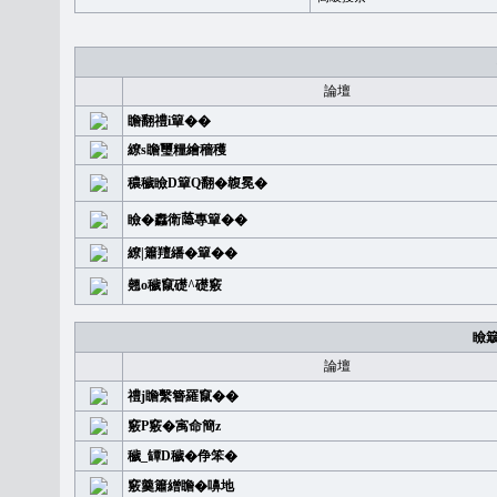
論壇
瞻翻禮i簞��
繚s瞻璽糧繪穡穫
穠穢瞼D簞Q翻�䪖冕�
瞼�䆐衛𦻕專簞��
繚|簫羶繙�簞��
翹o穢竄礎^礎竅
瞼
論壇
禮j瞻繫簪羅竄��
竅P竅�㝢命簡z
穢_罈D穢�鿇笨�
竅羹簫繒瞻�嚊地