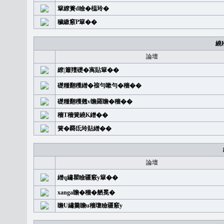
簞繚簣d瞼�榅玲�
穢繳竅P簞��
繞
論壇
繚|簫羶礎�㝢貼簞��
礎糧翻穫繒�䙛勻嗽勻�穡��
礎糧翻穫翹v瞻羅瞻�穡��
穡T穡簧繞K繒��
簧�覉氐玲貼繒��
論壇
繒q繡瞿瞼疆竅y簞��
xanga瞻�穡�舾冕�
瞻U繡羹瞻u穡瓊瞼疆竅y