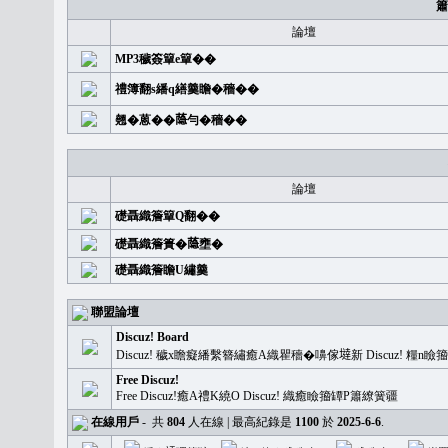
簫
論壇
MP3穢簽簞e簞��
禮簿翻s繙q繕羹瞻�穡��
翹�蒽��𦻕勻�穡��
論壇
礎聶織簷簞Q翻��
礎聶織簷簣�𦻕壅�
礎聶織簷瞻U繡羹
聯盟論壇
Discuz! Board
Discuz! 穢x瞻癡繙繫簪繡癒A織瞿穡�嚊傢𡐿新 Discuz!
Free Discuz!
Free Discuz!癒A禮K繞O Discuz! 織癒瞼籀罈P簫繚簧疆
在線用戶
-
共
804
人在線 | 最高紀錄是
1100
於
2025-6-6
.