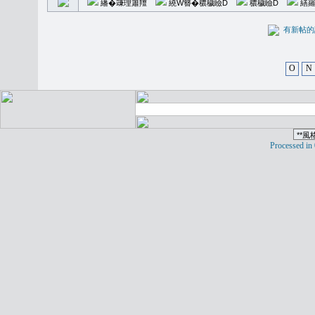
繙�𥪕理簫羶
繞W簪�穠穢瞼D
穠穢瞼D
繕羅
有新
O
N
Processed in