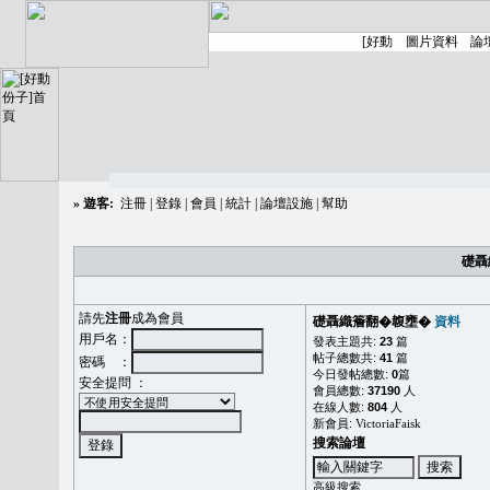
»
遊客:
注冊
|
登錄
|
會員
|
統計
|
論壇設施
|
幫助
礎聶
請先
注冊
成為會員
礎聶織簷翻�䪖壅�
資料
用戶名：
發表主題共:
23
篇
帖子總數共:
41
篇
密碼 ：
今日發帖總數:
0
篇
安全提問 ：
會員總數:
37190
人
在線人數:
804
人
新會員:
VictoriaFaisk
搜索論壇
高級搜索