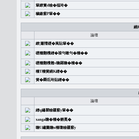
簞繚簣d瞼�榅玲�
穢繳竅P簞��
繞
論壇
繚|簫羶礎�㝢貼簞��
礎糧翻穫繒�䙛勻嗽勻�穡��
礎糧翻穫翹v瞻羅瞻�穡��
穡T穡簧繞K繒��
簧�覉氐玲貼繒��
論壇
繒q繡瞿瞼疆竅y簞��
xanga瞻�穡�舾冕�
瞻U繡羹瞻u穡瓊瞼疆竅y