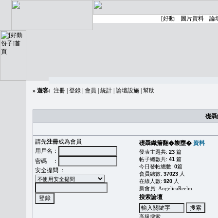
»
遊客:
注冊
|
登錄
|
會員
|
統計
|
論壇設施
|
幫助
礎聶
請先
注冊
成為會員
礎聶織簷翻�䪖壅�
資料
用戶名：
發表主題共:
23
篇
帖子總數共:
41
篇
密碼 ：
今日發帖總數:
0
篇
安全提問 ：
會員總數:
37023
人
在線人數:
920
人
新會員:
AngelicaReelm
搜索論壇
高級搜索