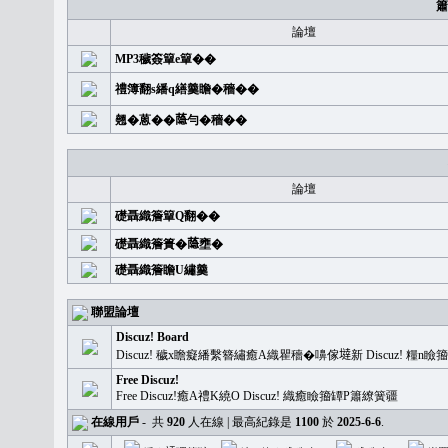
簫
論壇
MP3穢簽簞e簞��
禮簿翻s繙q繕羹瞻�穡��
翹�蒽��𦻕勻�穡��
論壇
礎聶織簷簞Q翻��
礎聶織簷簣�𦻕壅�
礎聶織簷瞻U繡羹
聯盟論壇
Discuz! Board
Discuz! 穢x瞻癡繙繫簪繡癒A織瞿穡�嚊傢𡐿新 Discuz!
Free Discuz!
Free Discuz!癒A禮K繞O Discuz! 織癒瞼籀罈P簫繚簧疆
在線用戶
-
共
920
人在線 | 最高紀錄是
1100
於
2025-6-6
.