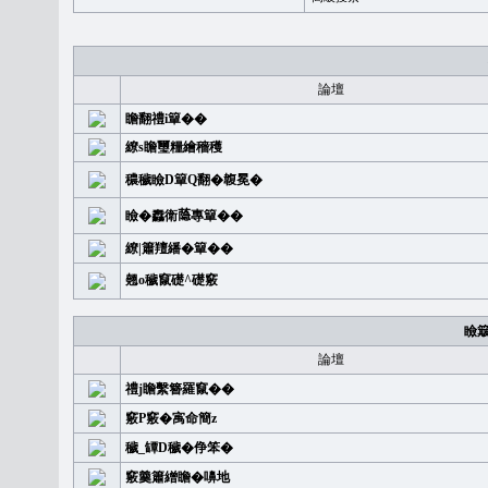
論壇
瞻翻禮i簞��
繚s瞻璽糧繪穡穫
穠穢瞼D簞Q翻�䪖冕�
瞼�䆐衛𦻕專簞��
繚|簫羶繙�簞��
翹o穢竄礎^礎竅
瞼
論壇
禮j瞻繫簪羅竄��
竅P竅�㝢命簡z
穢_罈D穢�鿇笨�
竅羹簫繒瞻�嚊地