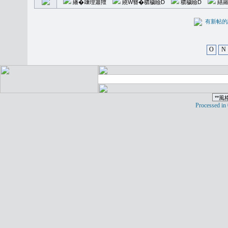
繙�𥪕理簫羶
繞W簪�穠穢瞼D
穠穢瞼D
繕羅
有新
O
N
Processed in