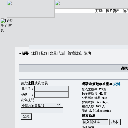
»
遊客:
注冊
|
登錄
|
會員
|
統計
|
論壇設施
|
幫助
礎聶
請先
注冊
成為會員
礎聶織簷翻�䪖壅�
資料
用戶名：
發表主題共:
23
篇
帖子總數共:
41
篇
密碼 ：
今日發帖總數:
0
篇
安全提問 ：
會員總數:
37214
人
在線人數:
993
人
新會員:
Michaelsmine
搜索論壇
高級搜索