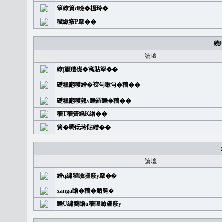
簞繚簣d瞼�榅玲�
穢繳竅P簞��
繞
論壇
繚|簫羶礎�㝢貼簞��
礎糧翻穫繒�䙛勻嗽勻�穡��
礎糧翻穫翹v瞻羅瞻�穡��
穡T穡簧繞K繒��
簧�覉氐玲貼繒��
論壇
繒q繡瞿瞼疆竅y簞��
xanga瞻�穡�舾冕�
瞻U繡羹瞻u穡瓊瞼疆竅y