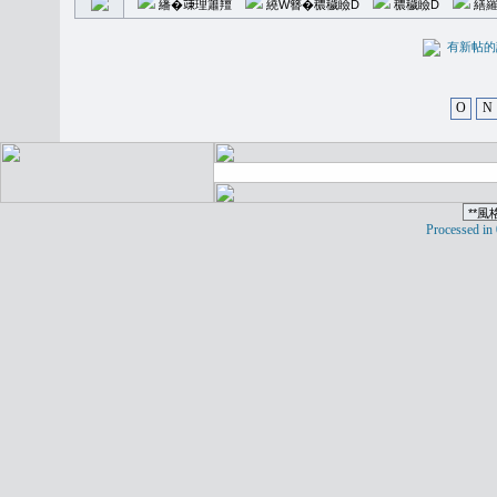
繙�𥪕理簫羶
繞W簪�穠穢瞼D
穠穢瞼D
繕羅
有新
O
N
Processed in