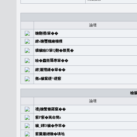
論壇
瞻翻禮i簞��
繚s瞻璽糧繪穡穫
穠穢瞼D簞Q翻�䪖冕�
瞼�䆐衛𦻕專簞��
繚|簫羶繙�簞��
翹o穢竄礎^礎竅
瞼
論壇
禮j瞻繫簪羅竄��
竅P竅�㝢命簡z
穢_罈D穢�鿇笨�
竅羹簫繒瞻�嚊地