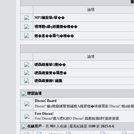
簫
論壇
MP3穢簽簞e簞��
禮簿翻s繙q繕羹瞻�穡��
翹�蒽��𦻕勻�穡��
論壇
礎聶織簷簞Q翻��
礎聶織簷簣�𦻕壅�
礎聶織簷瞻U繡羹
聯盟論壇
Discuz! Board
Discuz! 穢x瞻癡繙繫簪繡癒A織瞿穡�嚊傢𡐿新 Discuz!
Free Discuz!
Free Discuz!癒A禮K繞O Discuz! 織癒瞼籀罈P簫繚簧疆
在線用戶
-
共
993
人在線 | 最高紀錄是
1100
於
2025-6-6
.