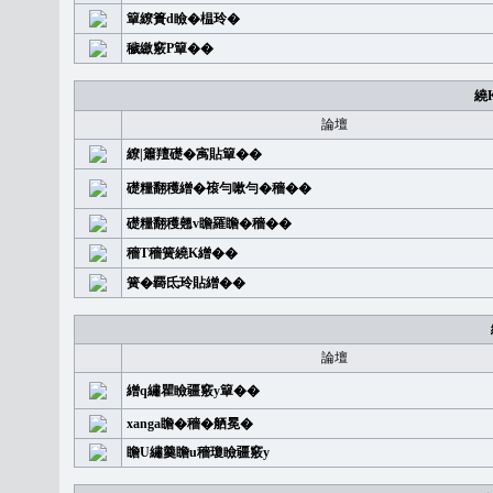
簞繚簣d瞼�榅玲�
穢繳竅P簞��
繞
論壇
繚|簫羶礎�㝢貼簞��
礎糧翻穫繒�䙛勻嗽勻�穡��
礎糧翻穫翹v瞻羅瞻�穡��
穡T穡簧繞K繒��
簧�覉氐玲貼繒��
論壇
繒q繡瞿瞼疆竅y簞��
xanga瞻�穡�舾冕�
瞻U繡羹瞻u穡瓊瞼疆竅y