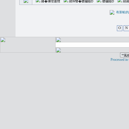
繙�𥪕理簫羶
繞W簪�穠穢瞼D
穠穢瞼D
繕羅
有新
O
N
Processed in