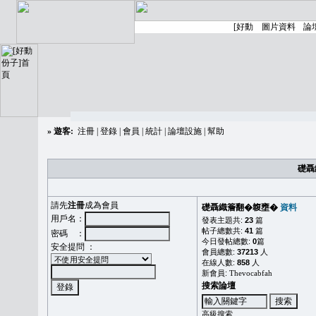
»
遊客:
注冊
|
登錄
|
會員
|
統計
|
論壇設施
|
幫助
礎聶
請先
注冊
成為會員
礎聶織簷翻�䪖壅�
資料
用戶名：
發表主題共:
23
篇
帖子總數共:
41
篇
密碼 ：
今日發帖總數:
0
篇
安全提問 ：
會員總數:
37213
人
在線人數:
858
人
新會員:
Thevocabfah
搜索論壇
高級搜索