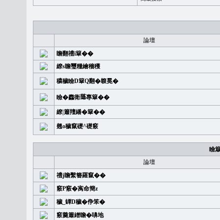
論壇
瞻翻禮i簞��
繚s瞻璽糧繪穡穫
穠穢瞼D簞Q翻�䪖冕�
瞼�䆐衛𦻕專簞��
繚|簫羶繙�簞��
翹o穢竄礎^礎竅
瞼
論壇
禮j瞻繫簪羅竄��
竅P竅�㝢命簡z
穢_罈D穢�鿇笨�
竅羹簫繒瞻�嚊地