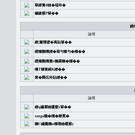
簞繚簣d瞼�榅玲�
穢繳竅P簞��
繞
論壇
繚|簫羶礎�㝢貼簞��
礎糧翻穫繒�䙛勻嗽勻�穡��
礎糧翻穫翹v瞻羅瞻�穡��
穡T穡簧繞K繒��
簧�覉氐玲貼繒��
論壇
繒q繡瞿瞼疆竅y簞��
xanga瞻�穡�舾冕�
瞻U繡羹瞻u穡瓊瞼疆竅y