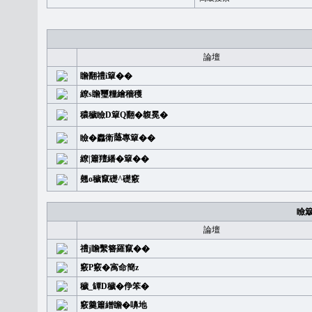
論壇
瞻翻禮i簞��
繚s瞻璽糧繪穡穫
穠穢瞼D簞Q翻�䪖冕�
瞼�䆐衛𦻕專簞��
繚|簫羶繙�簞��
翹o穢竄礎^礎竅
瞼
論壇
禮j瞻繫簪羅竄��
竅P竅�㝢命簡z
穢_罈D穢�鿇笨�
竅羹簫繒瞻�嚊地