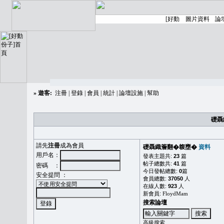
»
遊客:
注冊
|
登錄
|
會員
|
統計
|
論壇設施
|
幫助
礎聶
請先
注冊
成為會員
礎聶織簷翻�䪖壅�
資料
用戶名：
發表主題共:
23
篇
帖子總數共:
41
篇
密碼 ：
今日發帖總數:
0
篇
安全提問 ：
會員總數:
37050
人
在線人數:
923
人
新會員:
FloydMam
搜索論壇
高級搜索