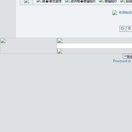
繙�𥪕理簫羶
繞W簪�穠穢瞼D
穠穢瞼D
繕羅
有新
O
N
Processed in