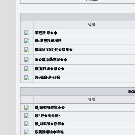
論壇
瞻翻禮i簞��
繚s瞻璽糧繪穡穫
穠穢瞼D簞Q翻�䪖冕�
瞼�䆐衛𦻕專簞��
繚|簫羶繙�簞��
翹o穢竄礎^礎竅
瞼
論壇
禮j瞻繫簪羅竄��
竅P竅�㝢命簡z
穢_罈D穢�鿇笨�
竅羹簫繒瞻�嚊地