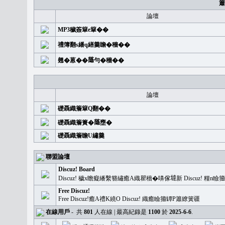
簫
論壇
MP3穢簽簞e簞��
禮簿翻s繙q繕羹瞻�穡��
翹�蒽��𦻕勻�穡��
論壇
礎聶織簷簞Q翻��
礎聶織簷簣�𦻕壅�
礎聶織簷瞻U繡羹
聯盟論壇
Discuz! Board
Discuz! 穢x瞻癡繙繫簪繡癒A織瞿穡�嚊傢𡐿新 Discuz!
Free Discuz!
Free Discuz!癒A禮K繞O Discuz! 織癒瞼籀罈P簫繚簧疆
在線用戶
-
共
801
人在線 | 最高紀錄是
1100
於
2025-6-6
.