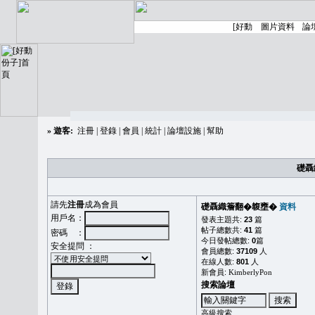
»
遊客:
注冊
|
登錄
|
會員
|
統計
|
論壇設施
|
幫助
礎聶
請先
注冊
成為會員
礎聶織簷翻�䪖壅�
資料
用戶名：
發表主題共:
23
篇
帖子總數共:
41
篇
密碼 ：
今日發帖總數:
0
篇
安全提問 ：
會員總數:
37109
人
在線人數:
801
人
新會員:
KimberlyPon
搜索論壇
高級搜索