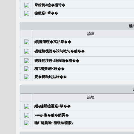
簞繚簣d瞼�榅玲�
穢繳竅P簞��
繞
論壇
繚|簫羶礎�㝢貼簞��
礎糧翻穫繒�䙛勻嗽勻�穡��
礎糧翻穫翹v瞻羅瞻�穡��
穡T穡簧繞K繒��
簧�覉氐玲貼繒��
論壇
繒q繡瞿瞼疆竅y簞��
xanga瞻�穡�舾冕�
瞻U繡羹瞻u穡瓊瞼疆竅y