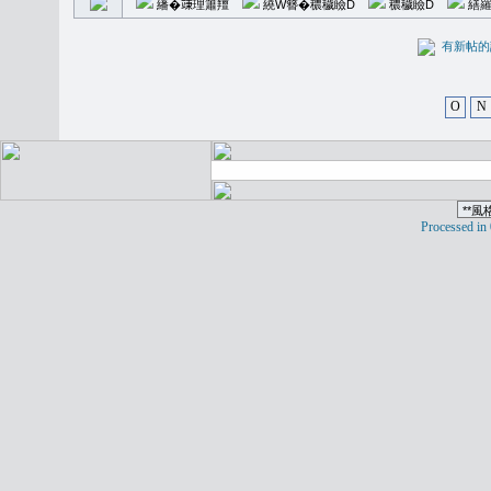
繙�𥪕理簫羶
繞W簪�穠穢瞼D
穠穢瞼D
繕羅
有新
O
N
Processed in