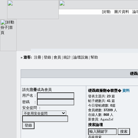
»
遊客:
注冊
|
登錄
|
會員
|
統計
|
論壇設施
|
幫助
礎聶
請先
注冊
成為會員
礎聶織簷翻�䪖壅�
資料
用戶名：
發表主題共:
23
篇
帖子總數共:
41
篇
密碼 ：
今日發帖總數:
0
篇
安全提問 ：
會員總數:
37209
人
在線人數:
868
人
新會員:
AgataZef
搜索論壇
高級搜索