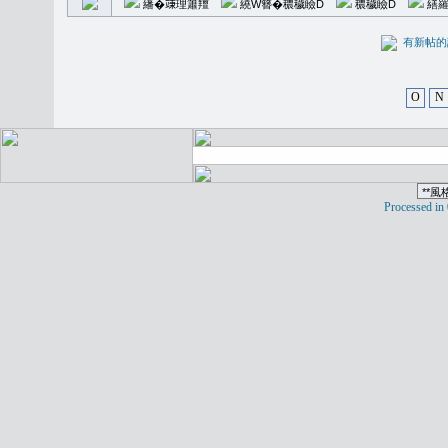
繙�𥪕理簫羶
繞W簪�穠穢瞼D
穠穢瞼D
繕羅
有新
O
N
Processed in