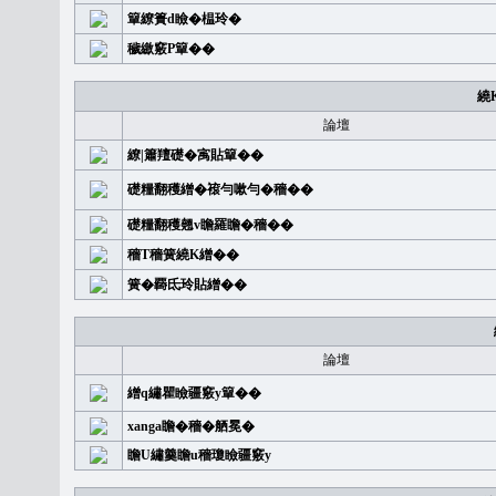
簞繚簣d瞼�榅玲�
穢繳竅P簞��
繞
論壇
繚|簫羶礎�㝢貼簞��
礎糧翻穫繒�䙛勻嗽勻�穡��
礎糧翻穫翹v瞻羅瞻�穡��
穡T穡簧繞K繒��
簧�覉氐玲貼繒��
論壇
繒q繡瞿瞼疆竅y簞��
xanga瞻�穡�舾冕�
瞻U繡羹瞻u穡瓊瞼疆竅y