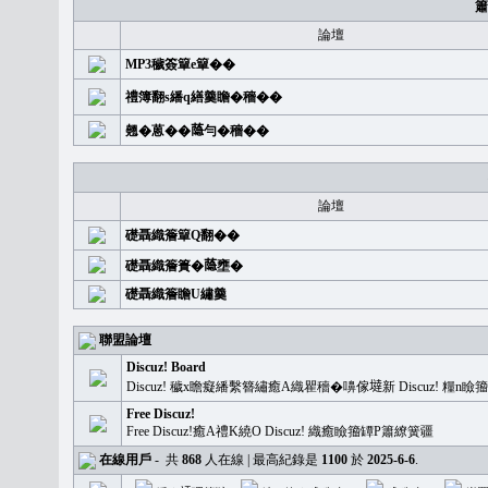
簫
論壇
MP3穢簽簞e簞��
禮簿翻s繙q繕羹瞻�穡��
翹�蒽��𦻕勻�穡��
論壇
礎聶織簷簞Q翻��
礎聶織簷簣�𦻕壅�
礎聶織簷瞻U繡羹
聯盟論壇
Discuz! Board
Discuz! 穢x瞻癡繙繫簪繡癒A織瞿穡�嚊傢𡐿新 Discuz!
Free Discuz!
Free Discuz!癒A禮K繞O Discuz! 織癒瞼籀罈P簫繚簧疆
在線用戶
-
共
868
人在線 | 最高紀錄是
1100
於
2025-6-6
.