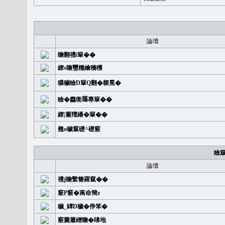
論壇
瞻翻禮i簞��
繚s瞻璽糧繪穡穫
穠穢瞼D簞Q翻�䪖冕�
瞼�䆐衛𦻕專簞��
繚|簫羶繙�簞��
翹o穢竄礎^礎竅
瞼
論壇
禮j瞻繫簪羅竄��
竅P竅�㝢命簡z
穢_罈D穢�鿇笨�
竅羹簫繒瞻�嚊地