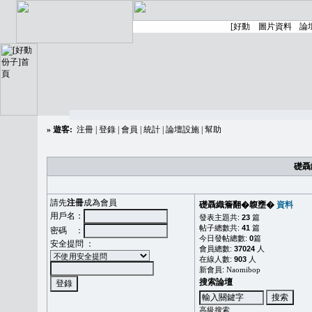
»
遊客:
注冊
|
登錄
|
會員
|
統計
|
論壇設施
|
幫助
礎聶
請先
注冊
成為會員
礎聶織簷翻�䪖壅�
資料
用戶名：
發表主題共:
23
篇
帖子總數共:
41
篇
密碼 ：
今日發帖總數:
0
篇
安全提問 ：
會員總數:
37024
人
在線人數:
903
人
新會員:
Naomibop
搜索論壇
高級搜索