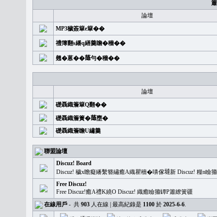
簫
論壇
MP3穢簽簞e簞��
禮簿翻s繙q繕羹瞻�穡��
翹�蒽��𦻕勻�穡��
論壇
礎聶織簷簞Q翻��
礎聶織簷簣�𦻕壅�
礎聶織簷瞻U繡羹
聯盟論壇
Discuz! Board
Discuz! 穢x瞻癡繙繫簪繡癒A織瞿穡�嚊傢𡐿新 Discuz!
Free Discuz!
Free Discuz!癒A禮K繞O Discuz! 織癒瞼籀罈P簫繚簧疆
在線用戶
-
共
903
人在線 | 最高紀錄是
1100
於
2025-6-6
.