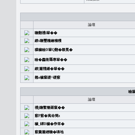
論壇
瞻翻禮i簞��
繚s瞻璽糧繪穡穫
穠穢瞼D簞Q翻�䪖冕�
瞼�䆐衛𦻕專簞��
繚|簫羶繙�簞��
翹o穢竄礎^礎竅
瞼
論壇
禮j瞻繫簪羅竄��
竅P竅�㝢命簡z
穢_罈D穢�鿇笨�
竅羹簫繒瞻�嚊地