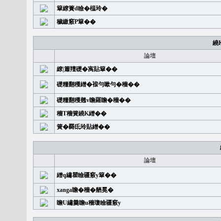
簞繚簣d瞼�榅玲�
穢繳竅P簞��
繞
論壇
繚|簫羶礎�㝢貼簞��
礎糧翻穫繒�䙛勻嗽勻�穡��
礎糧翻穫翹v瞻羅瞻�穡��
穡T穡簧繞K繒��
簧�覉氐玲貼繒��
論壇
繒q繡瞿瞼疆竅y簞��
xanga瞻�穡�舾冕�
瞻U繡羹瞻u穡瓊瞼疆竅y