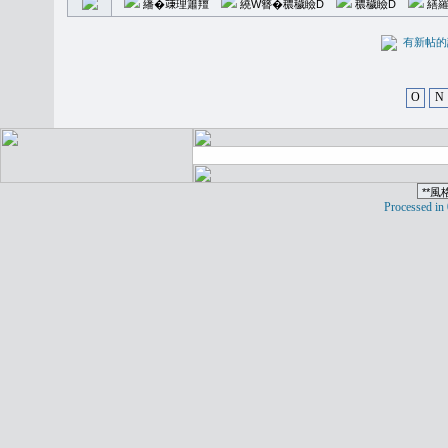
繙�𥪕理簫羶
繞W簪�穠穢瞼D
穠穢瞼D
繕羅
有新
O
N
Processed in