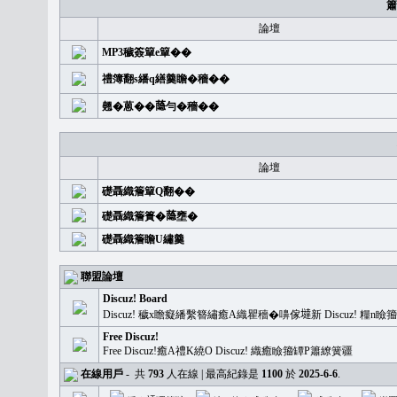
簫
論壇
MP3穢簽簞e簞��
禮簿翻s繙q繕羹瞻�穡��
翹�蒽��𦻕勻�穡��
論壇
礎聶織簷簞Q翻��
礎聶織簷簣�𦻕壅�
礎聶織簷瞻U繡羹
聯盟論壇
Discuz! Board
Discuz! 穢x瞻癡繙繫簪繡癒A織瞿穡�嚊傢𡐿新 Discuz!
Free Discuz!
Free Discuz!癒A禮K繞O Discuz! 織癒瞼籀罈P簫繚簧疆
在線用戶
-
共
793
人在線 | 最高紀錄是
1100
於
2025-6-6
.