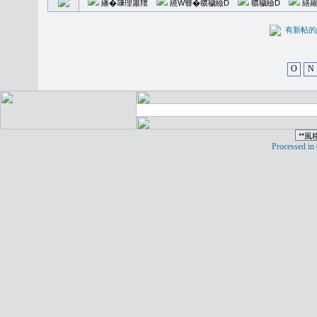
繙�𥪕理簫羶
繞W簪�穠穢瞼D
穠穢瞼D
繕羅
有新
O
N
Processed in