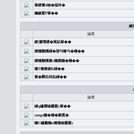
簞繚簣d瞼�榅玲�
穢繳竅P簞��
繞
論壇
繚|簫羶礎�㝢貼簞��
礎糧翻穫繒�䙛勻嗽勻�穡��
礎糧翻穫翹v瞻羅瞻�穡��
穡T穡簧繞K繒��
簧�覉氐玲貼繒��
論壇
繒q繡瞿瞼疆竅y簞��
xanga瞻�穡�舾冕�
瞻U繡羹瞻u穡瓊瞼疆竅y