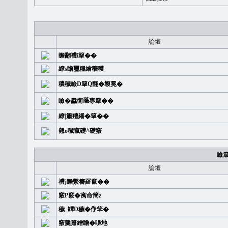
論壇
瞻翻禮i簞��
繚s瞻璽糧繪穡穫
穠穢瞼D簞Q翻�䪖冕�
瞼�䆐衛𦻕專簞��
繚|簫羶繙�簞��
翹o穢竄礎^礎竅
瞼
論壇
禮j瞻繫簪羅竄��
竅P竅�㝢命簡z
穢_罈D穢�鿇笨�
竅羹簫繒瞻�嚊地