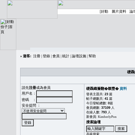
»
遊客:
注冊
|
登錄
|
會員
|
統計
|
論壇設施
|
幫助
礎聶
請先
注冊
成為會員
礎聶織簷翻�䪖壅�
資料
用戶名：
發表主題共:
23
篇
帖子總數共:
41
篇
密碼 ：
今日發帖總數:
0
篇
安全提問 ：
會員總數:
37109
人
在線人數:
793
人
新會員:
KimberlyPon
搜索論壇
高級搜索