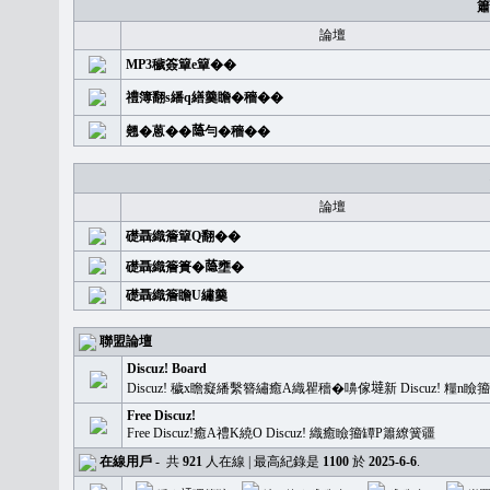
簫
論壇
MP3穢簽簞e簞��
禮簿翻s繙q繕羹瞻�穡��
翹�蒽��𦻕勻�穡��
論壇
礎聶織簷簞Q翻��
礎聶織簷簣�𦻕壅�
礎聶織簷瞻U繡羹
聯盟論壇
Discuz! Board
Discuz! 穢x瞻癡繙繫簪繡癒A織瞿穡�嚊傢𡐿新 Discuz!
Free Discuz!
Free Discuz!癒A禮K繞O Discuz! 織癒瞼籀罈P簫繚簧疆
在線用戶
-
共
921
人在線 | 最高紀錄是
1100
於
2025-6-6
.