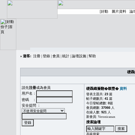
»
遊客:
注冊
|
登錄
|
會員
|
統計
|
論壇設施
|
幫助
礎聶
請先
注冊
成為會員
礎聶織簷翻�䪖壅�
資料
用戶名：
發表主題共:
23
篇
帖子總數共:
41
篇
密碼 ：
今日發帖總數:
0
篇
安全提問 ：
會員總數:
37066
人
在線人數:
921
人
新會員:
Veronicanax
搜索論壇
高級搜索