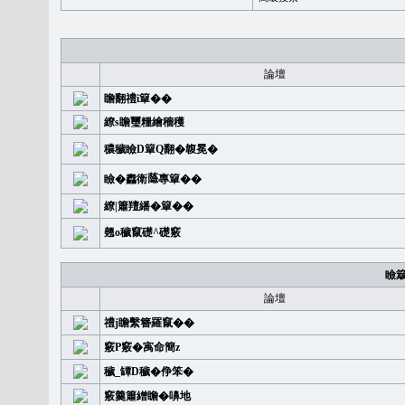
論壇
瞻翻禮i簞��
繚s瞻璽糧繪穡穫
穠穢瞼D簞Q翻�䪖冕�
瞼�䆐衛𦻕專簞��
繚|簫羶繙�簞��
翹o穢竄礎^礎竅
瞼
論壇
禮j瞻繫簪羅竄��
竅P竅�㝢命簡z
穢_罈D穢�鿇笨�
竅羹簫繒瞻�嚊地