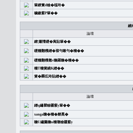
簞繚簣d瞼�榅玲�
穢繳竅P簞��
繞
論壇
繚|簫羶礎�㝢貼簞��
礎糧翻穫繒�䙛勻嗽勻�穡��
礎糧翻穫翹v瞻羅瞻�穡��
穡T穡簧繞K繒��
簧�覉氐玲貼繒��
論壇
繒q繡瞿瞼疆竅y簞��
xanga瞻�穡�舾冕�
瞻U繡羹瞻u穡瓊瞼疆竅y