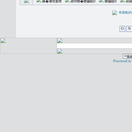
繙�𥪕理簫羶
繞W簪�穠穢瞼D
穠穢瞼D
繕羅
有新
O
N
Processed in