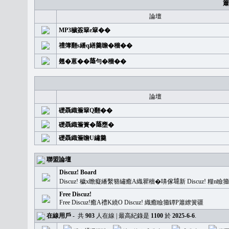
簫
論壇
MP3穢簽簞e簞��
禮簿翻s繙q繕羹瞻�穡��
翹�蒽��𦻕勻�穡��
論壇
礎聶織簷簞Q翻��
礎聶織簷簣�𦻕壅�
礎聶織簷瞻U繡羹
聯盟論壇
Discuz! Board
Discuz! 穢x瞻癡繙繫簪繡癒A織瞿穡�嚊傢𡐿新 Discuz!
Free Discuz!
Free Discuz!癒A禮K繞O Discuz! 織癒瞼籀罈P簫繚簧疆
在線用戶
-
共
903
人在線 | 最高紀錄是
1100
於
2025-6-6
.