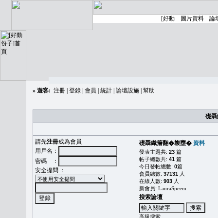
»
遊客:
注冊
|
登錄
|
會員
|
統計
|
論壇設施
|
幫助
礎聶
請先
注冊
成為會員
礎聶織簷翻�䪖壅�
資料
用戶名：
發表主題共:
23
篇
帖子總數共:
41
篇
密碼 ：
今日發帖總數:
0
篇
安全提問 ：
會員總數:
37131
人
在線人數:
903
人
新會員:
LauraSpeem
搜索論壇
高級搜索