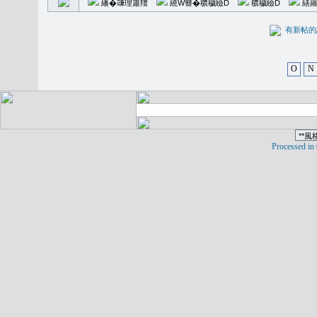
繙�𥪕理簫羶
繞W簪�穠穢瞼D
穠穢瞼D
繕羅
有新
O
N
Processed in