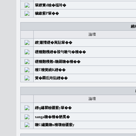
簞繚簣d瞼�榅玲�
穢繳竅P簞��
繞
論壇
繚|簫羶礎�㝢貼簞��
礎糧翻穫繒�䙛勻嗽勻�穡��
礎糧翻穫翹v瞻羅瞻�穡��
穡T穡簧繞K繒��
簧�覉氐玲貼繒��
論壇
繒q繡瞿瞼疆竅y簞��
xanga瞻�穡�舾冕�
瞻U繡羹瞻u穡瓊瞼疆竅y