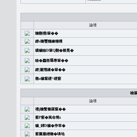
論壇
瞻翻禮i簞��
繚s瞻璽糧繪穡穫
穠穢瞼D簞Q翻�䪖冕�
瞼�䆐衛𦻕專簞��
繚|簫羶繙�簞��
翹o穢竄礎^礎竅
瞼
論壇
禮j瞻繫簪羅竄��
竅P竅�㝢命簡z
穢_罈D穢�鿇笨�
竅羹簫繒瞻�嚊地