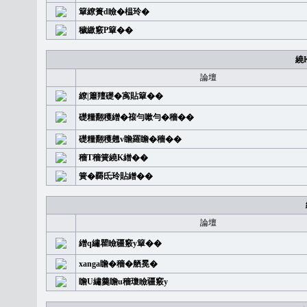
簞繚簣d瞼�榅玲�
穢繳竅P簞��
繞
論壇
繚|簫羶礎�㝢貼簞��
礎糧翻穫繒�䙛勻嗽勻�穡��
礎糧翻穫翹v瞻羅瞻�穡��
穡T穡簧繞K繒��
簧�覉氐玲貼繒��
論壇
繒q繡瞿瞼疆竅y簞��
xanga瞻�穡�舾冕�
瞻U繡羹瞻u穡瓊瞼疆竅y