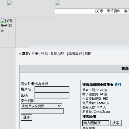
»
遊客:
注冊
|
登錄
|
會員
|
統計
|
論壇設施
|
幫助
礎聶
請先
注冊
成為會員
礎聶織簷翻�䪖壅�
資料
用戶名：
發表主題共:
23
篇
帖子總數共:
41
篇
密碼 ：
今日發帖總數:
0
篇
安全提問 ：
會員總數:
37253
人
在線人數:
952
人
新會員:
CherilGuern
搜索論壇
高級搜索