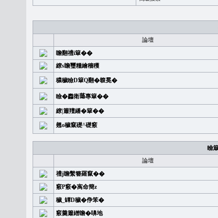
論壇
瞻翻禮i簞��
繚s瞻璽糧繪穡穫
穠穢瞼D簞Q翻�䪖冕�
瞼�䆐衛𦻕專簞��
繚|簫羶繙�簞��
翹o穢竄礎^礎竅
瞼
論壇
禮j瞻繫簪羅竄��
竅P竅�㝢命簡z
穢_罈D穢�鿇笨�
竅羹簫繒瞻�嚊地