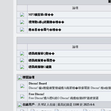
簫
論壇
MP3穢簽簞e簞��
禮簿翻s繙q繕羹瞻�穡��
翹�蒽��𦻕勻�穡��
論壇
礎聶織簷簞Q翻��
礎聶織簷簣�𦻕壅�
礎聶織簷瞻U繡羹
聯盟論壇
Discuz! Board
Discuz! 穢x瞻癡繙繫簪繡癒A織瞿穡�嚊傢𡐿新 Discuz!
Free Discuz!
Free Discuz!癒A禮K繞O Discuz! 織癒瞼籀罈P簫繚簧疆
在線用戶
-
共
952
人在線 | 最高紀錄是
1100
於
2025-6-6
.