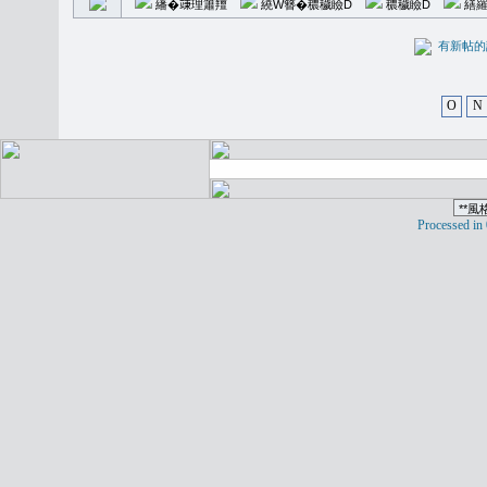
繙�𥪕理簫羶
繞W簪�穠穢瞼D
穠穢瞼D
繕羅
有新
O
N
Processed in