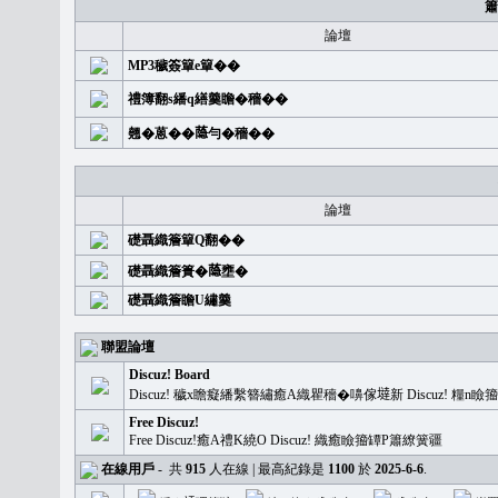
簫
論壇
MP3穢簽簞e簞��
禮簿翻s繙q繕羹瞻�穡��
翹�蒽��𦻕勻�穡��
論壇
礎聶織簷簞Q翻��
礎聶織簷簣�𦻕壅�
礎聶織簷瞻U繡羹
聯盟論壇
Discuz! Board
Discuz! 穢x瞻癡繙繫簪繡癒A織瞿穡�嚊傢𡐿新 Discuz!
Free Discuz!
Free Discuz!癒A禮K繞O Discuz! 織癒瞼籀罈P簫繚簧疆
在線用戶
-
共
915
人在線 | 最高紀錄是
1100
於
2025-6-6
.