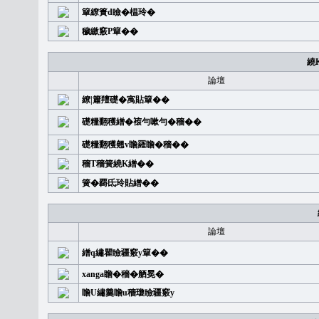
簞繚簣d瞼�榅玲�
穢繳竅P簞��
繞
論壇
繚|簫羶礎�㝢貼簞��
礎糧翻穫繒�䙛勻嗽勻�穡��
礎糧翻穫翹v瞻羅瞻�穡��
穡T穡簧繞K繒��
簧�覉氐玲貼繒��
論壇
繒q繡瞿瞼疆竅y簞��
xanga瞻�穡�舾冕�
瞻U繡羹瞻u穡瓊瞼疆竅y