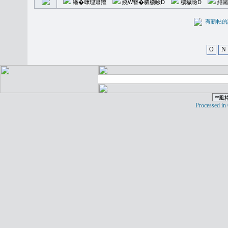
繙�𥪕理簫羶
繞W簪�穠穢瞼D
穠穢瞼D
繕羅
有新
O
N
Processed in