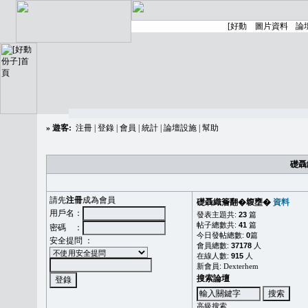
»
遊客:
注冊
|
登錄
|
會員
|
統計
|
論壇設施
|
幫助
礎聶
請先
注冊
成為會員
礎聶織簷翻�䪖壅�
資料
用戶名：
發表主題共:
23
篇
帖子總數共:
41
篇
密碼 ：
今日發帖總數:
0
篇
安全提問 ：
會員總數:
37178
人
在線人數:
915
人
新會員:
Dexterhem
搜索論壇
高級搜索