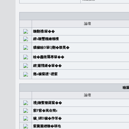
論壇
瞻翻禮i簞��
繚s瞻璽糧繪穡穫
穠穢瞼D簞Q翻�䪖冕�
瞼�䆐衛𦻕專簞��
繚|簫羶繙�簞��
翹o穢竄礎^礎竅
瞼
論壇
禮j瞻繫簪羅竄��
竅P竅�㝢命簡z
穢_罈D穢�鿇笨�
竅羹簫繒瞻�嚊地