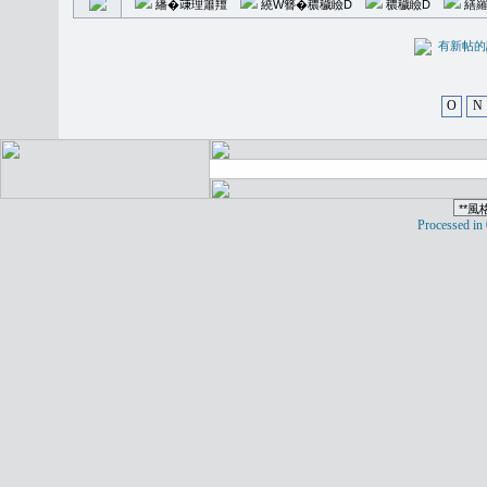
繙�𥪕理簫羶
繞W簪�穠穢瞼D
穠穢瞼D
繕羅
有新
O
N
Processed in