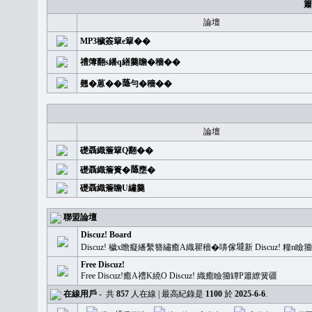
簫
論壇
MP3穢簽簞e簞��
禮簿翻s繙q繕羹瞻�穡��
翹�蒽��𦻕勻�穡��
論壇
礎聶織簷簞Q翻��
礎聶織簷簣�𦻕壅�
礎聶織簷瞻U繡羹
聯盟論壇
Discuz! Board
Discuz! 穢x瞻癡繙繫簪繡癒A織瞿穡�嚊傢𡐿新 Discuz!
Free Discuz!
Free Discuz!癒A禮K繞O Discuz! 織癒瞼籀罈P簫繚簧疆
在線用戶
-
共
857
人在線 | 最高紀錄是
1100
於
2025-6-6
.