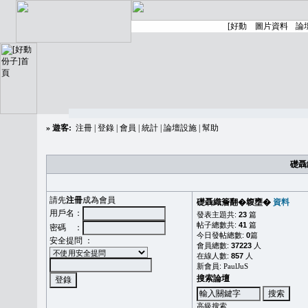
»
遊客:
注冊
|
登錄
|
會員
|
統計
|
論壇設施
|
幫助
礎聶
請先
注冊
成為會員
礎聶織簷翻�䪖壅�
資料
用戶名：
發表主題共:
23
篇
帖子總數共:
41
篇
密碼 ：
今日發帖總數:
0
篇
安全提問 ：
會員總數:
37223
人
在線人數:
857
人
新會員:
PaulJuS
搜索論壇
高級搜索