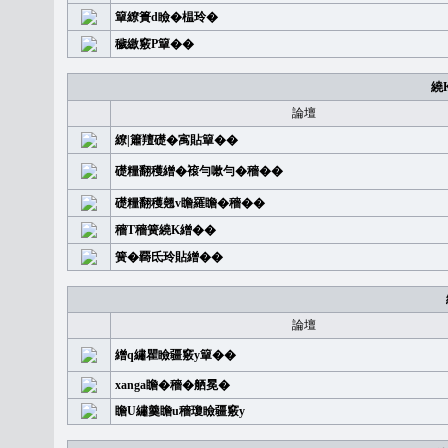
簞繚簣d瞼�榅玲�
穢繳竅P簞��
繞
論壇
繚|簫羶礎�㝢貼簞��
礎糧翻穫繒�䙛勻嗽勻�穡��
礎糧翻穫翹v瞻羅瞻�穡��
穡T穡簧繞K繒��
簧�覉氐玲貼繒��
論壇
繒q繡瞿瞼疆竅y簞��
xanga瞻�穡�舾冕�
瞻U繡羹瞻u穡瓊瞼疆竅y