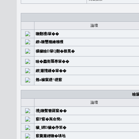
論壇
瞻翻禮i簞��
繚s瞻璽糧繪穡穫
穠穢瞼D簞Q翻�䪖冕�
瞼�䆐衛𦻕專簞��
繚|簫羶繙�簞��
翹o穢竄礎^礎竅
瞼
論壇
禮j瞻繫簪羅竄��
竅P竅�㝢命簡z
穢_罈D穢�鿇笨�
竅羹簫繒瞻�嚊地