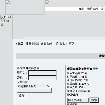
»
遊客:
注冊
|
登錄
|
會員
|
統計
|
論壇設施
|
幫助
礎聶
請先
注冊
成為會員
礎聶織簷翻�䪖壅�
資料
用戶名：
發表主題共:
23
篇
帖子總數共:
41
篇
密碼 ：
今日發帖總數:
0
篇
安全提問 ：
會員總數:
37100
人
在線人數:
731
人
新會員:
StephenItego
搜索論壇
高級搜索