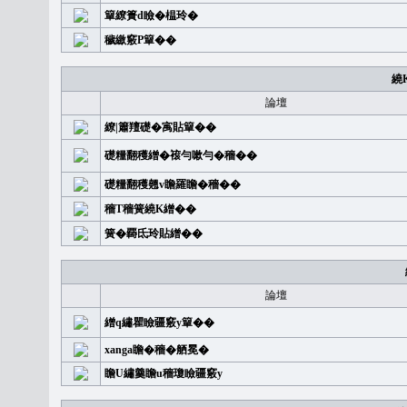
簞繚簣d瞼�榅玲�
穢繳竅P簞��
繞
論壇
繚|簫羶礎�㝢貼簞��
礎糧翻穫繒�䙛勻嗽勻�穡��
礎糧翻穫翹v瞻羅瞻�穡��
穡T穡簧繞K繒��
簧�覉氐玲貼繒��
論壇
繒q繡瞿瞼疆竅y簞��
xanga瞻�穡�舾冕�
瞻U繡羹瞻u穡瓊瞼疆竅y