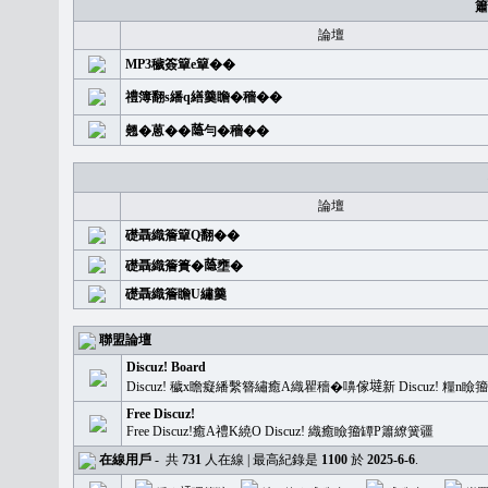
簫
論壇
MP3穢簽簞e簞��
禮簿翻s繙q繕羹瞻�穡��
翹�蒽��𦻕勻�穡��
論壇
礎聶織簷簞Q翻��
礎聶織簷簣�𦻕壅�
礎聶織簷瞻U繡羹
聯盟論壇
Discuz! Board
Discuz! 穢x瞻癡繙繫簪繡癒A織瞿穡�嚊傢𡐿新 Discuz!
Free Discuz!
Free Discuz!癒A禮K繞O Discuz! 織癒瞼籀罈P簫繚簧疆
在線用戶
-
共
731
人在線 | 最高紀錄是
1100
於
2025-6-6
.