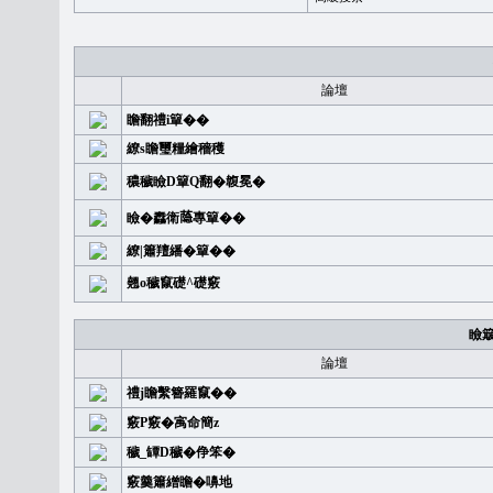
論壇
瞻翻禮i簞��
繚s瞻璽糧繪穡穫
穠穢瞼D簞Q翻�䪖冕�
瞼�䆐衛𦻕專簞��
繚|簫羶繙�簞��
翹o穢竄礎^礎竅
瞼
論壇
禮j瞻繫簪羅竄��
竅P竅�㝢命簡z
穢_罈D穢�鿇笨�
竅羹簫繒瞻�嚊地