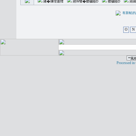
繙�𥪕理簫羶
繞W簪�穠穢瞼D
穠穢瞼D
繕羅
有新
O
N
Processed in