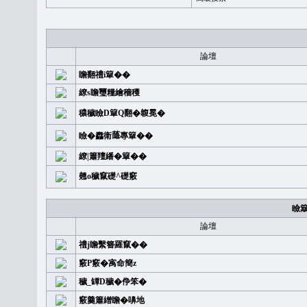
論壇
瞻翻禮i簞��
繚s瞻璽糧繪穡穫
穠穢瞼D簞Q翻�䪖冕�
瞼�䆐衛𦻕專簞��
繚|簫羶繙�簞��
翹o穢竄礎^礎竅
瞼
論壇
禮j瞻繫簪羅竄��
竅P竅�㝢命簡z
穢_罈D穢�鿇笨�
竅羹簫繒瞻�嚊地