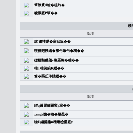
簞繚簣d瞼�榅玲�
穢繳竅P簞��
繞
論壇
繚|簫羶礎�㝢貼簞��
礎糧翻穫繒�䙛勻嗽勻�穡��
礎糧翻穫翹v瞻羅瞻�穡��
穡T穡簧繞K繒��
簧�覉氐玲貼繒��
論壇
繒q繡瞿瞼疆竅y簞��
xanga瞻�穡�舾冕�
瞻U繡羹瞻u穡瓊瞼疆竅y