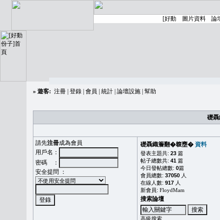
»
遊客:
注冊
|
登錄
|
會員
|
統計
|
論壇設施
|
幫助
礎聶
請先
注冊
成為會員
礎聶織簷翻�䪖壅�
資料
用戶名：
發表主題共:
23
篇
帖子總數共:
41
篇
密碼 ：
今日發帖總數:
0
篇
安全提問 ：
會員總數:
37050
人
在線人數:
917
人
新會員:
FloydMam
搜索論壇
高級搜索