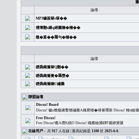
簫
論壇
MP3穢簽簞e簞��
禮簿翻s繙q繕羹瞻�穡��
翹�蒽��𦻕勻�穡��
論壇
礎聶織簷簞Q翻��
礎聶織簷簣�𦻕壅�
礎聶織簷瞻U繡羹
聯盟論壇
Discuz! Board
Discuz! 穢x瞻癡繙繫簪繡癒A織瞿穡�嚊傢𡐿新 Discuz!
Free Discuz!
Free Discuz!癒A禮K繞O Discuz! 織癒瞼籀罈P簫繚簧疆
在線用戶
-
共
917
人在線 | 最高紀錄是
1100
於
2025-6-6
.