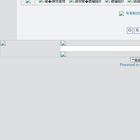
繙�𥪕理簫羶
繞W簪�穠穢瞼D
穠穢瞼D
繕羅
有新
O
N
Processed in