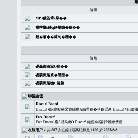
簫
論壇
MP3穢簽簞e簞��
禮簿翻s繙q繕羹瞻�穡��
翹�蒽��𦻕勻�穡��
論壇
礎聶織簷簞Q翻��
礎聶織簷簣�𦻕壅�
礎聶織簷瞻U繡羹
聯盟論壇
Discuz! Board
Discuz! 穢x瞻癡繙繫簪繡癒A織瞿穡�嚊傢𡐿新 Discuz!
Free Discuz!
Free Discuz!癒A禮K繞O Discuz! 織癒瞼籀罈P簫繚簧疆
在線用戶
-
共
807
人在線 | 最高紀錄是
1100
於
2025-6-6
.