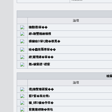
論壇
瞻翻禮i簞��
繚s瞻璽糧繪穡穫
穠穢瞼D簞Q翻�䪖冕�
瞼�䆐衛𦻕專簞��
繚|簫羶繙�簞��
翹o穢竄礎^礎竅
瞼
論壇
禮j瞻繫簪羅竄��
竅P竅�㝢命簡z
穢_罈D穢�鿇笨�
竅羹簫繒瞻�嚊地