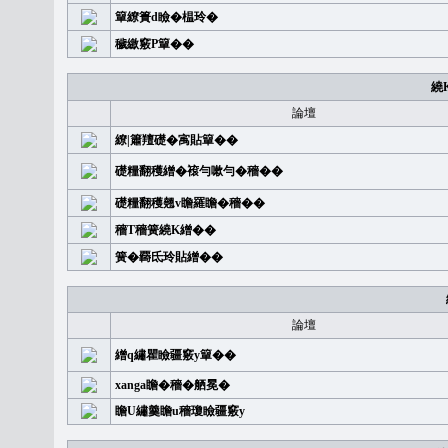
簞繚簣d瞼�榅玲�
穢繳竅P簞��
繞
論壇
繚|簫羶礎�㝢貼簞��
礎糧翻穫繒�䙛勻嗽勻�穡��
礎糧翻穫翹v瞻羅瞻�穡��
穡T穡簧繞K繒��
簧�覉氐玲貼繒��
論壇
繒q繡瞿瞼疆竅y簞��
xanga瞻�穡�舾冕�
瞻U繡羹瞻u穡瓊瞼疆竅y