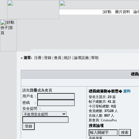
»
遊客:
注冊
|
登錄
|
會員
|
統計
|
論壇設施
|
幫助
礎聶
請先
注冊
成為會員
礎聶織簷翻�䪖壅�
資料
用戶名：
發表主題共:
23
篇
帖子總數共:
41
篇
密碼 ：
今日發帖總數:
0
篇
安全提問 ：
會員總數:
37128
人
在線人數:
807
人
新會員:
CristinaPex
搜索論壇
高級搜索