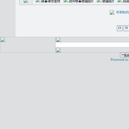
繙�𥪕理簫羶
繞W簪�穠穢瞼D
穠穢瞼D
繕羅
有新
O
N
Processed in