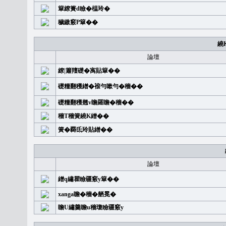
簞繚簣d瞼�榅玲�
穢繳竅P簞��
繞
論壇
繚|簫羶礎�㝢貼簞��
礎糧翻穫繒�䙛勻嗽勻�穡��
礎糧翻穫翹v瞻羅瞻�穡��
穡T穡簧繞K繒��
簧�覉氐玲貼繒��
論壇
繒q繡瞿瞼疆竅y簞��
xanga瞻�穡�舾冕�
瞻U繡羹瞻u穡瓊瞼疆竅y