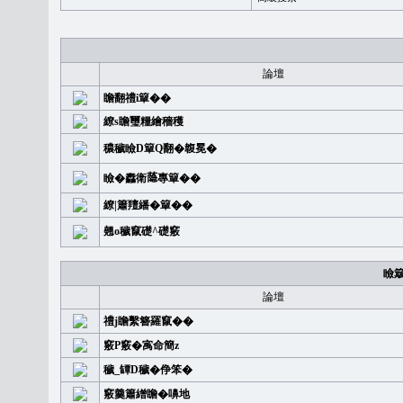
論壇
瞻翻禮i簞��
繚s瞻璽糧繪穡穫
穠穢瞼D簞Q翻�䪖冕�
瞼�䆐衛𦻕專簞��
繚|簫羶繙�簞��
翹o穢竄礎^礎竅
瞼
論壇
禮j瞻繫簪羅竄��
竅P竅�㝢命簡z
穢_罈D穢�鿇笨�
竅羹簫繒瞻�嚊地