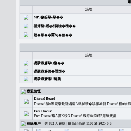
簫
論壇
MP3穢簽簞e簞��
禮簿翻s繙q繕羹瞻�穡��
翹�蒽��𦻕勻�穡��
論壇
礎聶織簷簞Q翻��
礎聶織簷簣�𦻕壅�
礎聶織簷瞻U繡羹
聯盟論壇
Discuz! Board
Discuz! 穢x瞻癡繙繫簪繡癒A織瞿穡�嚊傢𡐿新 Discuz!
Free Discuz!
Free Discuz!癒A禮K繞O Discuz! 織癒瞼籀罈P簫繚簧疆
在線用戶
-
共
852
人在線 | 最高紀錄是
1100
於
2025-6-6
.