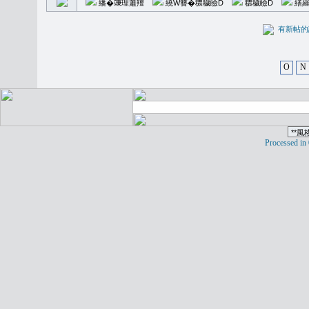
繙�𥪕理簫羶
繞W簪�穠穢瞼D
穠穢瞼D
繕羅
有新
O
N
Processed in