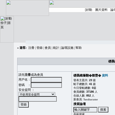
»
遊客:
注冊
|
登錄
|
會員
|
統計
|
論壇設施
|
幫助
礎聶
請先
注冊
成為會員
礎聶織簷翻�䪖壅�
資料
用戶名：
發表主題共:
23
篇
帖子總數共:
41
篇
密碼 ：
今日發帖總數:
0
篇
安全提問 ：
會員總數:
37186
人
在線人數:
852
人
新會員:
Sarahacume
搜索論壇
高級搜索