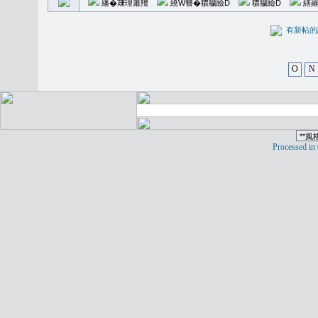
繙�𥪕理簫羶
繞W簪�穠穢瞼D
穠穢瞼D
繕羅
有新
O
N
Processed in