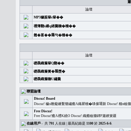
簫
論壇
MP3穢簽簞e簞��
禮簿翻s繙q繕羹瞻�穡��
翹�蒽��𦻕勻�穡��
論壇
礎聶織簷簞Q翻��
礎聶織簷簣�𦻕壅�
礎聶織簷瞻U繡羹
聯盟論壇
Discuz! Board
Discuz! 穢x瞻癡繙繫簪繡癒A織瞿穡�嚊傢𡐿新 Discuz!
Free Discuz!
Free Discuz!癒A禮K繞O Discuz! 織癒瞼籀罈P簫繚簧疆
在線用戶
-
共
791
人在線 | 最高紀錄是
1100
於
2025-6-6
.