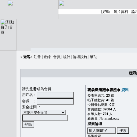
»
遊客:
注冊
|
登錄
|
會員
|
統計
|
論壇設施
|
幫助
礎聶
請先
注冊
成為會員
礎聶織簷翻�䪖壅�
資料
用戶名：
發表主題共:
23
篇
帖子總數共:
41
篇
密碼 ：
今日發帖總數:
0
篇
安全提問 ：
會員總數:
37084
人
在線人數:
791
人
新會員:
NormanLoasy
搜索論壇
高級搜索