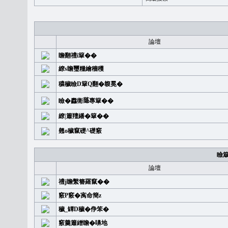
論壇
瞻翻禮i簞��
繚s瞻璽糧繪穡穫
穠穢瞼D簞Q翻�䪖冕�
瞼�䆐衛𦻕專簞��
繚|簫羶繙�簞��
翹o穢竄礎^礎竅
瞼
論壇
禮j瞻繫簪羅竄��
竅P竅�㝢命簡z
穢_罈D穢�鿇笨�
竅羹簫繒瞻�嚊地