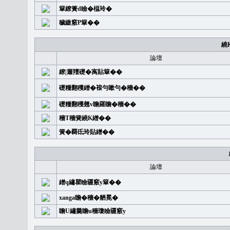
簞繚簣d瞼�榅玲�
穢繳竅P簞��
繞
論壇
繚|簫羶礎�㝢貼簞��
礎糧翻穫繒�䙛勻嗽勻�穡��
礎糧翻穫翹v瞻羅瞻�穡��
穡T穡簧繞K繒��
簧�覉氐玲貼繒��
論壇
繒q繡瞿瞼疆竅y簞��
xanga瞻�穡�舾冕�
瞻U繡羹瞻u穡瓊瞼疆竅y