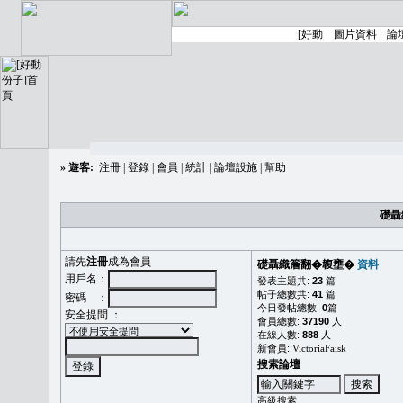
»
遊客:
注冊
|
登錄
|
會員
|
統計
|
論壇設施
|
幫助
礎聶
請先
注冊
成為會員
礎聶織簷翻�䪖壅�
資料
用戶名：
發表主題共:
23
篇
帖子總數共:
41
篇
密碼 ：
今日發帖總數:
0
篇
安全提問 ：
會員總數:
37190
人
在線人數:
888
人
新會員:
VictoriaFaisk
搜索論壇
高級搜索