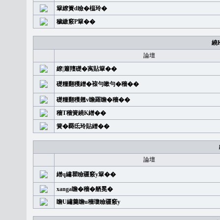
簞繚簣d瞼�榅玲�
穢繳竅P簞��
繞
論壇
繚|簫羶礎�㝢貼簞��
礎糧翻穫繒�䙛勻嗽勻�穡��
礎糧翻穫翹v瞻羅瞻�穡��
穡T穡簧繞K繒��
簧�覉氐玲貼繒��
論壇
繒q繡瞿瞼疆竅y簞��
xanga瞻�穡�舾冕�
瞻U繡羹瞻u穡瓊瞼疆竅y