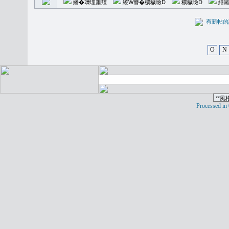
繙�𥪕理簫羶
繞W簪�穠穢瞼D
穠穢瞼D
繕羅
有新
O
N
Processed in