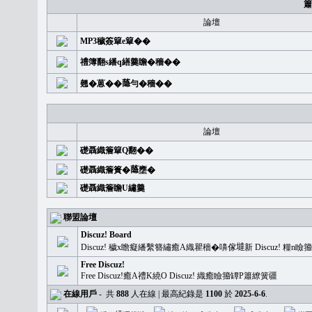
簫
論壇
MP3穢簽簞e簞��
禮簿翻s繙q繕羹瞻�穡��
翹�蒽��𦻕勻�穡��
論壇
礎聶織簷簞Q翻��
礎聶織簷簣�𦻕壅�
礎聶織簷瞻U繡羹
聯盟論壇
Discuz! Board
Discuz! 穢x瞻癡繙繫簪繡癒A織瞿穡�嚊傢𡐿新 Discuz!
Free Discuz!
Free Discuz!癒A禮K繞O Discuz! 織癒瞼籀罈P簫繚簧疆
在線用戶
-
共
888
人在線 | 最高紀錄是
1100
於
2025-6-6
.