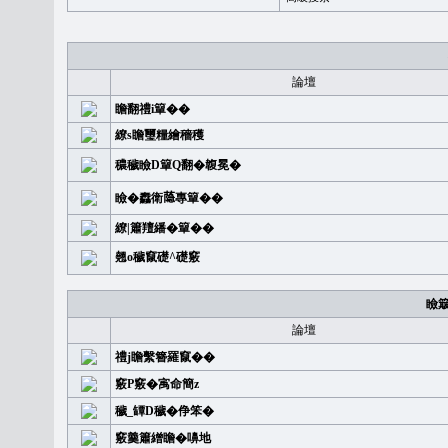
論壇
瞻翻禮i簞��
繚s瞻璽糧繪穡穫
穠穢瞼D簞Q翻�䪖冕�
瞼�䆐衛𦻕專簞��
繚|簫羶繙�簞��
翹o穢竄礎^礎竅
瞼
論壇
禮j瞻繫簪羅竄��
竅P竅�㝢命簡z
穢_罈D穢�鿇笨�
竅羹簫繒瞻�嚊地