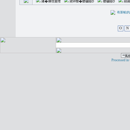
繙�𥪕理簫羶
繞W簪�穠穢瞼D
穠穢瞼D
繕羅
有新
O
N
Processed in