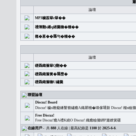
簫
論壇
MP3穢簽簞e簞��
禮簿翻s繙q繕羹瞻�穡��
翹�蒽��𦻕勻�穡��
論壇
礎聶織簷簞Q翻��
礎聶織簷簣�𦻕壅�
礎聶織簷瞻U繡羹
聯盟論壇
Discuz! Board
Discuz! 穢x瞻癡繙繫簪繡癒A織瞿穡�嚊傢𡐿新 Discuz!
Free Discuz!
Free Discuz!癒A禮K繞O Discuz! 織癒瞼籀罈P簫繚簧疆
在線用戶
-
共
888
人在線 | 最高紀錄是
1100
於
2025-6-6
.