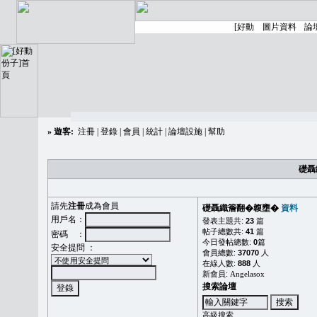
»
遊客:
注冊
|
登錄
|
會員
|
統計
|
論壇設施
|
幫助
礎聶
請先
注冊
成為會員
礎聶織簷翻�䪖壅�
資料
用戶名：
發表主題共:
23
篇
帖子總數共:
41
篇
密碼 ：
今日發帖總數:
0
篇
安全提問 ：
會員總數:
37070
人
在線人數:
888
人
新會員:
Angelasox
搜索論壇
高級搜索