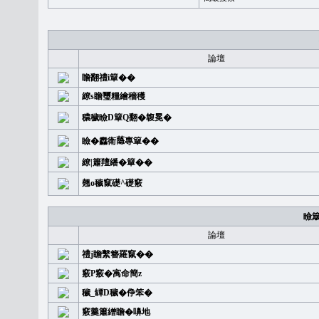
論壇
瞻翻禮i簞��
繚s瞻璽糧繪穡穫
穠穢瞼D簞Q翻�䪖冕�
瞼�䆐衛𦻕專簞��
繚|簫羶繙�簞��
翹o穢竄礎^礎竅
瞼
論壇
禮j瞻繫簪羅竄��
竅P竅�㝢命簡z
穢_罈D穢�鿇笨�
竅羹簫繒瞻�嚊地