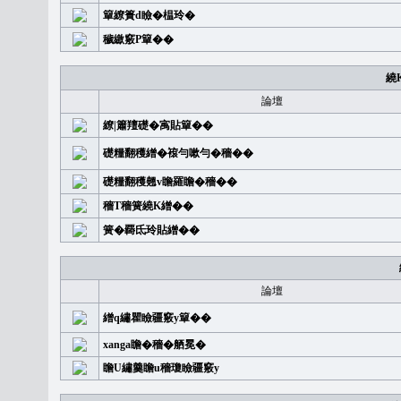
簞繚簣d瞼�榅玲�
穢繳竅P簞��
繞
論壇
繚|簫羶礎�㝢貼簞��
礎糧翻穫繒�䙛勻嗽勻�穡��
礎糧翻穫翹v瞻羅瞻�穡��
穡T穡簧繞K繒��
簧�覉氐玲貼繒��
論壇
繒q繡瞿瞼疆竅y簞��
xanga瞻�穡�舾冕�
瞻U繡羹瞻u穡瓊瞼疆竅y