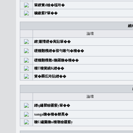
簞繚簣d瞼�榅玲�
穢繳竅P簞��
繞
論壇
繚|簫羶礎�㝢貼簞��
礎糧翻穫繒�䙛勻嗽勻�穡��
礎糧翻穫翹v瞻羅瞻�穡��
穡T穡簧繞K繒��
簧�覉氐玲貼繒��
論壇
繒q繡瞿瞼疆竅y簞��
xanga瞻�穡�舾冕�
瞻U繡羹瞻u穡瓊瞼疆竅y