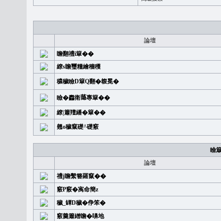
論壇
瞻翻禮i簞��
繚s瞻璽糧繪穡穫
穠穢瞼D簞Q翻�䪖冕�
瞼�䆐衛𦻕專簞��
繚|簫羶繙�簞��
翹o穢竄礎^礎竅
瞼
論壇
禮j瞻繫簪羅竄��
竅P竅�㝢命簡z
穢_罈D穢�鿇笨�
竅羹簫繒瞻�嚊地