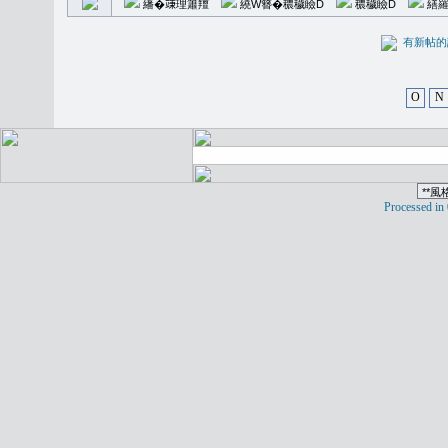
繙�𥪕理簫羶
繞W簪�穠穢瞼D
穠穢瞼D
繕羅
有新
O
N
Processed in