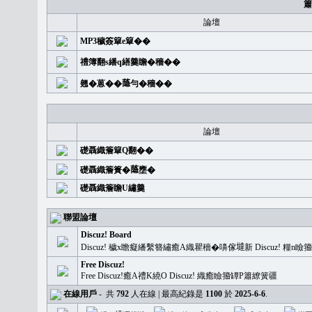
簫
論壇
MP3穢簽簞e簞��
禮簿翻s繙q繕羹瞻�穡��
翹�蒽��𦻕勻�穡��
論壇
礎聶織簷簞Q翻��
礎聶織簷簣�𦻕壅�
礎聶織簷瞻U繡羹
聯盟論壇
Discuz! Board
Discuz! 穢x瞻癡繙繫簪繡癒A織瞿穡�嚊傢𡐿新 Discuz!
Free Discuz!
Free Discuz!癒A禮K繞O Discuz! 織癒瞼籀罈P簫繚簧疆
在線用戶
-
共
792
人在線 | 最高紀錄是
1100
於
2025-6-6
.