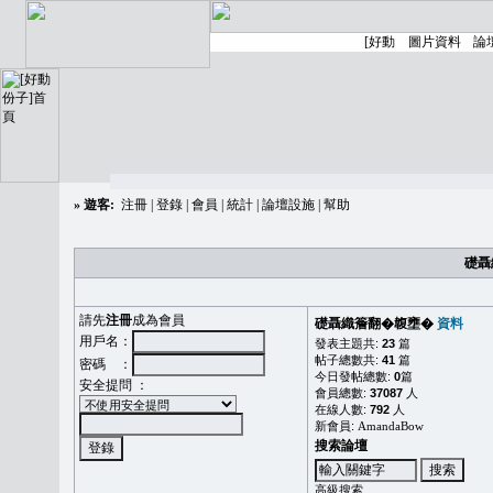
»
遊客:
注冊
|
登錄
|
會員
|
統計
|
論壇設施
|
幫助
礎聶
請先
注冊
成為會員
礎聶織簷翻�䪖壅�
資料
用戶名：
發表主題共:
23
篇
帖子總數共:
41
篇
密碼 ：
今日發帖總數:
0
篇
安全提問 ：
會員總數:
37087
人
在線人數:
792
人
新會員:
AmandaBow
搜索論壇
高級搜索