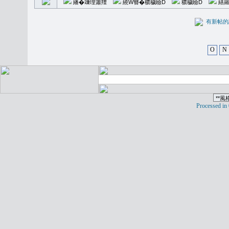
繙�𥪕理簫羶
繞W簪�穠穢瞼D
穠穢瞼D
繕羅
有新
O
N
Processed in