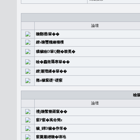
論壇
瞻翻禮i簞��
繚s瞻璽糧繪穡穫
穠穢瞼D簞Q翻�䪖冕�
瞼�䆐衛𦻕專簞��
繚|簫羶繙�簞��
翹o穢竄礎^礎竅
瞼
論壇
禮j瞻繫簪羅竄��
竅P竅�㝢命簡z
穢_罈D穢�鿇笨�
竅羹簫繒瞻�嚊地