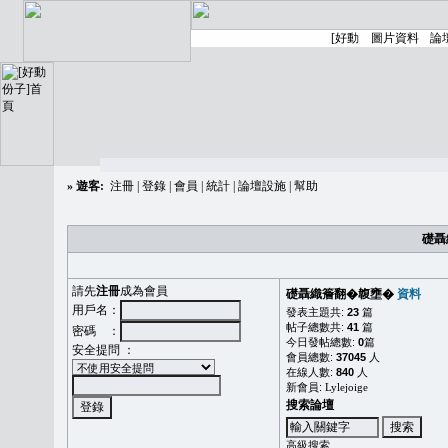
»
遊客:
注冊
|
登錄
|
會員
|
統計
|
論壇設施
|
幫助
礎聶
請先
注冊
成為會員
礎聶織簷翻�䪖壅�
資料
用戶名：
發表主題共:
23
篇
帖子總數共:
41
篇
密碼 ：
今日發帖總數:
0
篇
安全提問 ：
會員總數:
37045
人
在線人數:
840
人
新會員:
Lylejoige
搜索論壇
高級搜索