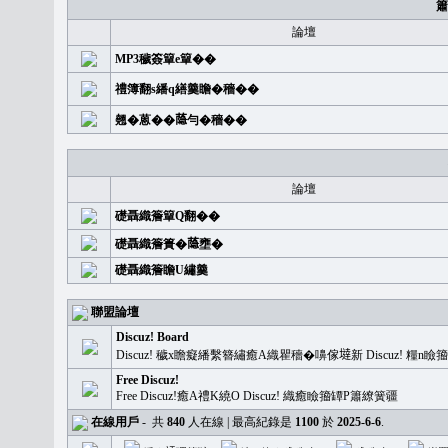
簫
論壇
MP3穢簽簞e簞��
禮簿翻s繙q繕羹瞻�穡��
翹�蒽��𦻕勻�穡��
論壇
礎聶織簷簞Q翻��
礎聶織簷簣�𦻕壅�
礎聶織簷瞻U繡羹
聯盟論壇
Discuz! Board
Discuz! 穢x瞻癡繙繫簪繡癒A織瞿穡�嚊傢𡐿新 Discuz!
Free Discuz!
Free Discuz!癒A禮K繞O Discuz! 織癒瞼籀罈P簫繚簧疆
在線用戶
-
共
840
人在線 | 最高紀錄是
1100
於
2025-6-6
.