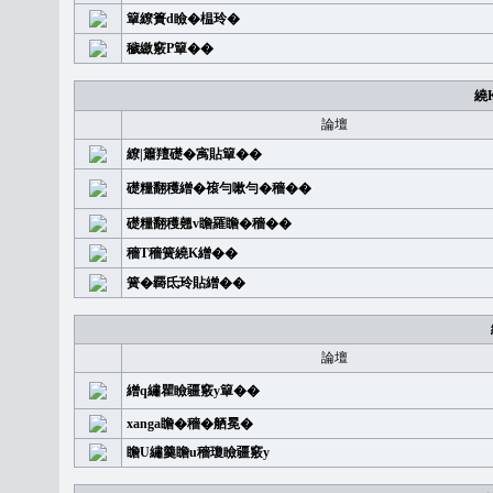
簞繚簣d瞼�榅玲�
穢繳竅P簞��
繞
論壇
繚|簫羶礎�㝢貼簞��
礎糧翻穫繒�䙛勻嗽勻�穡��
礎糧翻穫翹v瞻羅瞻�穡��
穡T穡簧繞K繒��
簧�覉氐玲貼繒��
論壇
繒q繡瞿瞼疆竅y簞��
xanga瞻�穡�舾冕�
瞻U繡羹瞻u穡瓊瞼疆竅y