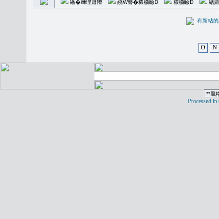
繙�𥪕理簫羶
繞W簪�穠穢瞼D
穠穢瞼D
繕羅
有新
O
N
Processed in