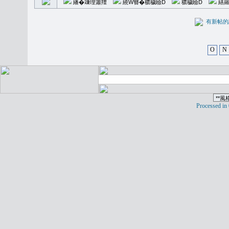
繙�𥪕理簫羶
繞W簪�穠穢瞼D
穠穢瞼D
繕羅
有新
O
N
Processed in