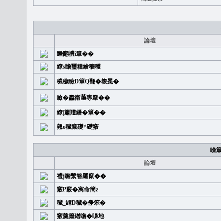
論壇
瞻翻禮i簞��
繚s瞻璽糧繪穡穫
穠穢瞼D簞Q翻�䪖冕�
瞼�䆐衛𦻕專簞��
繚|簫羶繙�簞��
翹o穢竄礎^礎竅
瞼
論壇
禮j瞻繫簪羅竄��
竅P竅�㝢命簡z
穢_罈D穢�鿇笨�
竅羹簫繒瞻�嚊地