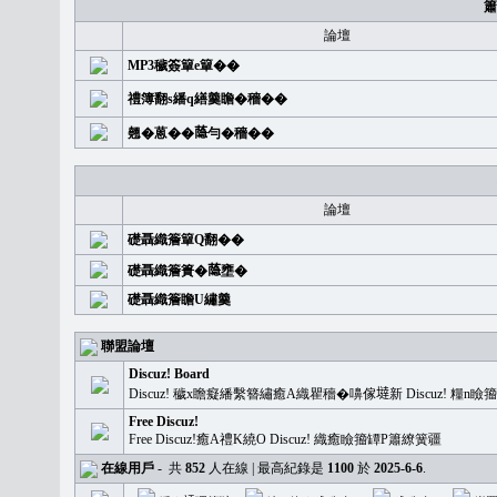
簫
論壇
MP3穢簽簞e簞��
禮簿翻s繙q繕羹瞻�穡��
翹�蒽��𦻕勻�穡��
論壇
礎聶織簷簞Q翻��
礎聶織簷簣�𦻕壅�
礎聶織簷瞻U繡羹
聯盟論壇
Discuz! Board
Discuz! 穢x瞻癡繙繫簪繡癒A織瞿穡�嚊傢𡐿新 Discuz!
Free Discuz!
Free Discuz!癒A禮K繞O Discuz! 織癒瞼籀罈P簫繚簧疆
在線用戶
-
共
852
人在線 | 最高紀錄是
1100
於
2025-6-6
.