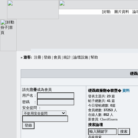
»
遊客:
注冊
|
登錄
|
會員
|
統計
|
論壇設施
|
幫助
礎聶
請先
注冊
成為會員
礎聶織簷翻�䪖壅�
資料
用戶名：
發表主題共:
23
篇
帖子總數共:
41
篇
密碼 ：
今日發帖總數:
0
篇
安全提問 ：
會員總數:
37253
人
在線人數:
852
人
新會員:
CherilGuern
搜索論壇
高級搜索