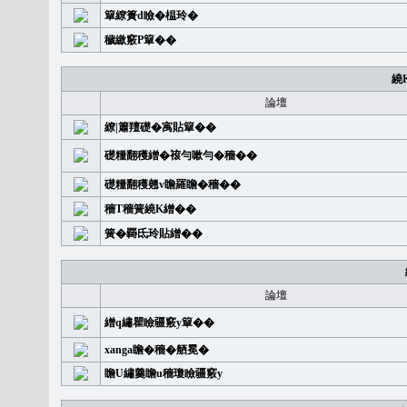
簞繚簣d瞼�榅玲�
穢繳竅P簞��
繞
論壇
繚|簫羶礎�㝢貼簞��
礎糧翻穫繒�䙛勻嗽勻�穡��
礎糧翻穫翹v瞻羅瞻�穡��
穡T穡簧繞K繒��
簧�覉氐玲貼繒��
論壇
繒q繡瞿瞼疆竅y簞��
xanga瞻�穡�舾冕�
瞻U繡羹瞻u穡瓊瞼疆竅y