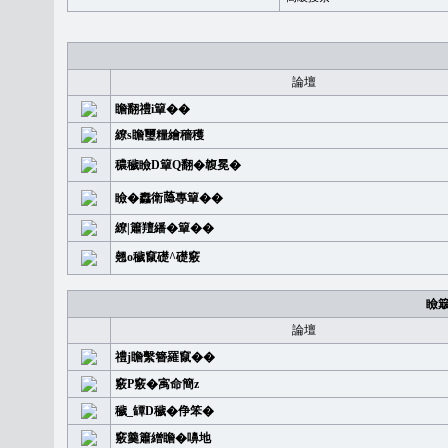
論壇
瞻翻禮i簞��
繚s瞻璽糧繪穡穫
穠穢瞼D簞Q翻�䪖冕�
瞼�䆐衛𦻕專簞��
繚|簫羶繙�簞��
翹o穢竄礎^礎竅
瞼
論壇
禮j瞻繫簪羅竄��
竅P竅�㝢命簡z
穢_罈D穢�鿇笨�
竅羹簫繒瞻�嚊地