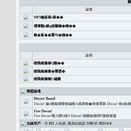
簫
論壇
MP3穢簽簞e簞��
禮簿翻s繙q繕羹瞻�穡��
翹�蒽��𦻕勻�穡��
論壇
礎聶織簷簞Q翻��
礎聶織簷簣�𦻕壅�
礎聶織簷瞻U繡羹
聯盟論壇
Discuz! Board
Discuz! 穢x瞻癡繙繫簪繡癒A織瞿穡�嚊傢𡐿新 Discuz!
Free Discuz!
Free Discuz!癒A禮K繞O Discuz! 織癒瞼籀罈P簫繚簧疆
在線用戶
-
共
921
人在線 | 最高紀錄是
1100
於
2025-6-6
.