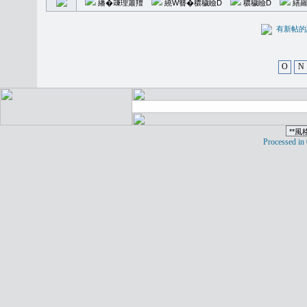
繙�𥪕理簫羶
繞W簪�穠穢瞼D
穠穢瞼D
繕羅
有新
O
N
Processed in