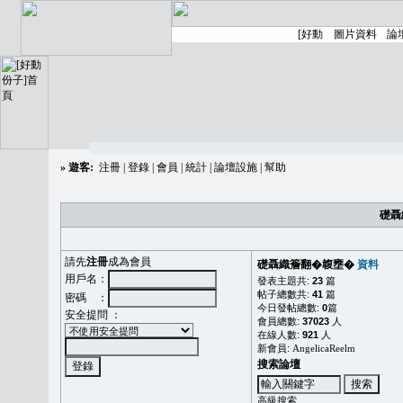
»
遊客:
注冊
|
登錄
|
會員
|
統計
|
論壇設施
|
幫助
礎聶
請先
注冊
成為會員
礎聶織簷翻�䪖壅�
資料
用戶名：
發表主題共:
23
篇
帖子總數共:
41
篇
密碼 ：
今日發帖總數:
0
篇
安全提問 ：
會員總數:
37023
人
在線人數:
921
人
新會員:
AngelicaReelm
搜索論壇
高級搜索