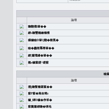
論壇
瞻翻禮i簞��
繚s瞻璽糧繪穡穫
穠穢瞼D簞Q翻�䪖冕�
瞼�䆐衛𦻕專簞��
繚|簫羶繙�簞��
翹o穢竄礎^礎竅
瞼
論壇
禮j瞻繫簪羅竄��
竅P竅�㝢命簡z
穢_罈D穢�鿇笨�
竅羹簫繒瞻�嚊地