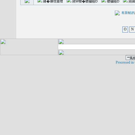
繙�𥪕理簫羶
繞W簪�穠穢瞼D
穠穢瞼D
繕羅
有新
O
N
Processed in