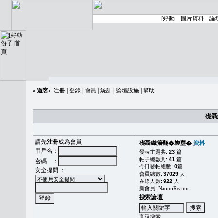
»
遊客:
注冊
|
登錄
|
會員
|
統計
|
論壇設施
|
幫助
礎聶
請先
注冊
成為會員
礎聶織簷翻�䪖壅�
資料
用戶名：
發表主題共:
23
篇
帖子總數共:
41
篇
密碼 ：
今日發帖總數:
0
篇
安全提問 ：
會員總數:
37029
人
在線人數:
922
人
新會員:
NaomiReamn
搜索論壇
高級搜索