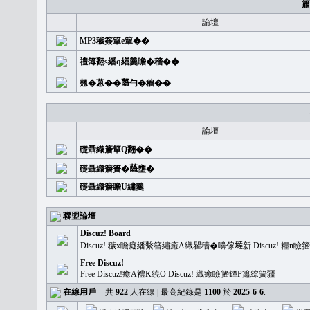
簫
論壇
MP3穢簽簞e簞��
禮簿翻s繙q繕羹瞻�穡��
翹�蒽��𦻕勻�穡��
論壇
礎聶織簷簞Q翻��
礎聶織簷簣�𦻕壅�
礎聶織簷瞻U繡羹
聯盟論壇
Discuz! Board
Discuz! 穢x瞻癡繙繫簪繡癒A織瞿穡�嚊傢𡐿新 Discuz!
Free Discuz!
Free Discuz!癒A禮K繞O Discuz! 織癒瞼籀罈P簫繚簧疆
在線用戶
-
共
922
人在線 | 最高紀錄是
1100
於
2025-6-6
.