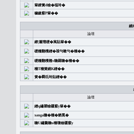
簞繚簣d瞼�榅玲�
穢繳竅P簞��
繞
論壇
繚|簫羶礎�㝢貼簞��
礎糧翻穫繒�䙛勻嗽勻�穡��
礎糧翻穫翹v瞻羅瞻�穡��
穡T穡簧繞K繒��
簧�覉氐玲貼繒��
論壇
繒q繡瞿瞼疆竅y簞��
xanga瞻�穡�舾冕�
瞻U繡羹瞻u穡瓊瞼疆竅y