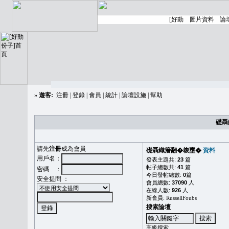
»
遊客:
注冊
|
登錄
|
會員
|
統計
|
論壇設施
|
幫助
礎聶
請先
注冊
成為會員
礎聶織簷翻�䪖壅�
資料
用戶名：
發表主題共:
23
篇
帖子總數共:
41
篇
密碼 ：
今日發帖總數:
0
篇
安全提問 ：
會員總數:
37090
人
在線人數:
926
人
新會員:
RussellFoubs
搜索論壇
高級搜索