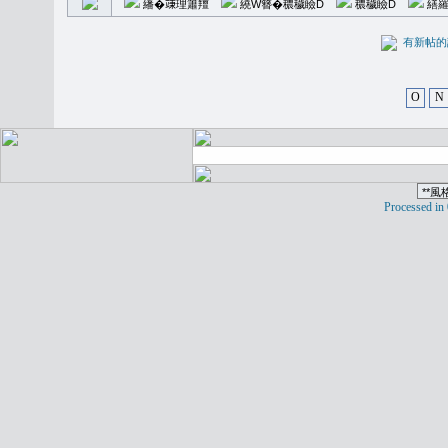
繙�𥪕理簫羶
繞W簪�穠穢瞼D
穠穢瞼D
繕羅
有新
O
N
Processed in