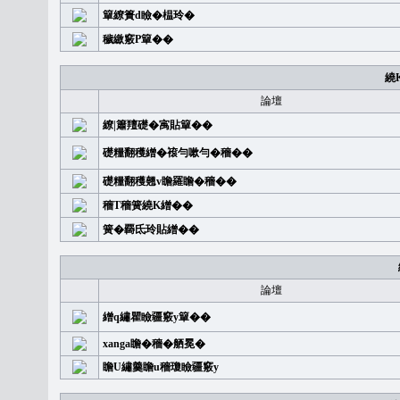
簞繚簣d瞼�榅玲�
穢繳竅P簞��
繞
論壇
繚|簫羶礎�㝢貼簞��
礎糧翻穫繒�䙛勻嗽勻�穡��
礎糧翻穫翹v瞻羅瞻�穡��
穡T穡簧繞K繒��
簧�覉氐玲貼繒��
論壇
繒q繡瞿瞼疆竅y簞��
xanga瞻�穡�舾冕�
瞻U繡羹瞻u穡瓊瞼疆竅y