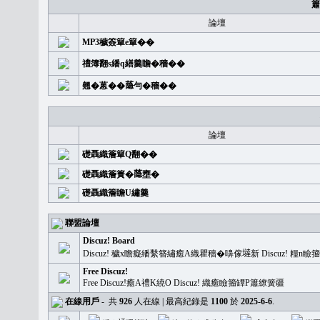
簫
論壇
MP3穢簽簞e簞��
禮簿翻s繙q繕羹瞻�穡��
翹�蒽��𦻕勻�穡��
論壇
礎聶織簷簞Q翻��
礎聶織簷簣�𦻕壅�
礎聶織簷瞻U繡羹
聯盟論壇
Discuz! Board
Discuz! 穢x瞻癡繙繫簪繡癒A織瞿穡�嚊傢𡐿新 Discuz!
Free Discuz!
Free Discuz!癒A禮K繞O Discuz! 織癒瞼籀罈P簫繚簧疆
在線用戶
-
共
926
人在線 | 最高紀錄是
1100
於
2025-6-6
.