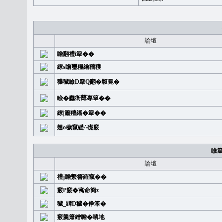
論壇
瞻翻禮i簞��
繚s瞻璽糧繪穡穫
穠穢瞼D簞Q翻�䪖冕�
瞼�䆐衛𦻕專簞��
繚|簫羶繙�簞��
翹o穢竄礎^礎竅
瞼
論壇
禮j瞻繫簪羅竄��
竅P竅�㝢命簡z
穢_罈D穢�鿇笨�
竅羹簫繒瞻�嚊地