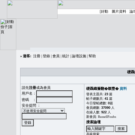
»
遊客:
注冊
|
登錄
|
會員
|
統計
|
論壇設施
|
幫助
礎聶
請先
注冊
成為會員
礎聶織簷翻�䪖壅�
資料
用戶名：
發表主題共:
23
篇
帖子總數共:
41
篇
密碼 ：
今日發帖總數:
0
篇
安全提問 ：
會員總數:
37090
人
在線人數:
922
人
新會員:
RussellFoubs
搜索論壇
高級搜索