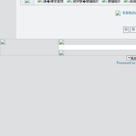
繙�𥪕理簫羶
繞W簪�穠穢瞼D
穠穢瞼D
繕羅
有新
O
N
Processed in