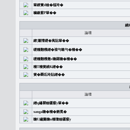
簞繚簣d瞼�榅玲�
穢繳竅P簞��
繞
論壇
繚|簫羶礎�㝢貼簞��
礎糧翻穫繒�䙛勻嗽勻�穡��
礎糧翻穫翹v瞻羅瞻�穡��
穡T穡簧繞K繒��
簧�覉氐玲貼繒��
論壇
繒q繡瞿瞼疆竅y簞��
xanga瞻�穡�舾冕�
瞻U繡羹瞻u穡瓊瞼疆竅y