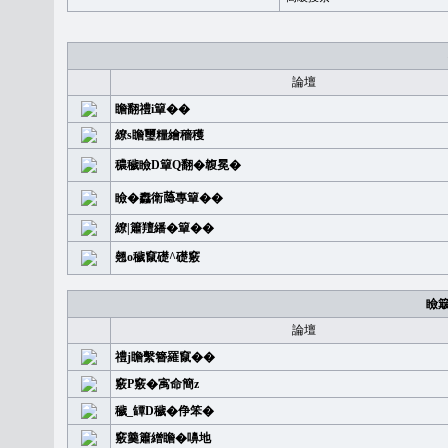
論壇
瞻翻禮i簞��
繚s瞻璽糧繪穡穫
穠穢瞼D簞Q翻�䪖冕�
瞼�䆐衛𦻕專簞��
繚|簫羶繙�簞��
翹o穢竄礎^礎竅
瞼
論壇
禮j瞻繫簪羅竄��
竅P竅�㝢命簡z
穢_罈D穢�鿇笨�
竅羹簫繒瞻�嚊地