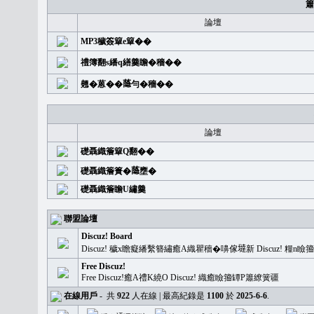
簫
論壇
MP3穢簽簞e簞��
禮簿翻s繙q繕羹瞻�穡��
翹�蒽��𦻕勻�穡��
論壇
礎聶織簷簞Q翻��
礎聶織簷簣�𦻕壅�
礎聶織簷瞻U繡羹
聯盟論壇
Discuz! Board
Discuz! 穢x瞻癡繙繫簪繡癒A織瞿穡�嚊傢𡐿新 Discuz!
Free Discuz!
Free Discuz!癒A禮K繞O Discuz! 織癒瞼籀罈P簫繚簧疆
在線用戶
-
共
922
人在線 | 最高紀錄是
1100
於
2025-6-6
.