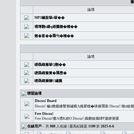
簫
論壇
MP3穢簽簞e簞��
禮簿翻s繙q繕羹瞻�穡��
翹�蒽��𦻕勻�穡��
論壇
礎聶織簷簞Q翻��
礎聶織簷簣�𦻕壅�
礎聶織簷瞻U繡羹
聯盟論壇
Discuz! Board
Discuz! 穢x瞻癡繙繫簪繡癒A織瞿穡�嚊傢𡐿新 Discuz!
Free Discuz!
Free Discuz!癒A禮K繞O Discuz! 織癒瞼籀罈P簫繚簧疆
在線用戶
-
共
888
人在線 | 最高紀錄是
1100
於
2025-6-6
.