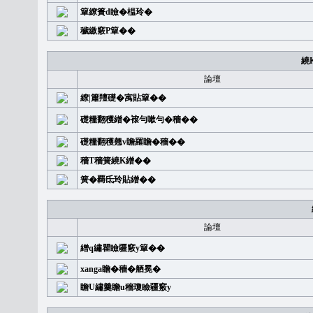
簞繚簣d瞼�榅玲�
穢繳竅P簞��
繞
論壇
繚|簫羶礎�㝢貼簞��
礎糧翻穫繒�䙛勻嗽勻�穡��
礎糧翻穫翹v瞻羅瞻�穡��
穡T穡簧繞K繒��
簧�覉氐玲貼繒��
論壇
繒q繡瞿瞼疆竅y簞��
xanga瞻�穡�舾冕�
瞻U繡羹瞻u穡瓊瞼疆竅y