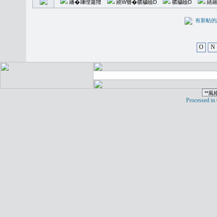
繙�𥪕理簫羶
繞W簪�穠穢瞼D
穠穢瞼D
繕羅
有新
O
N
Processed in