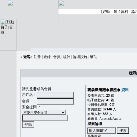
»
遊客:
注冊
|
登錄
|
會員
|
統計
|
論壇設施
|
幫助
礎聶
請先
注冊
成為會員
礎聶織簷翻�䪖壅�
資料
用戶名：
發表主題共:
23
篇
帖子總數共:
41
篇
密碼 ：
今日發帖總數:
0
篇
安全提問 ：
會員總數:
37146
人
在線人數:
888
人
新會員:
AnastasiaAgose
搜索論壇
高級搜索