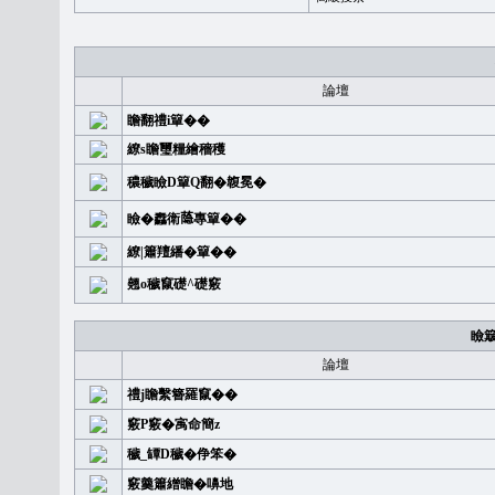
論壇
瞻翻禮i簞��
繚s瞻璽糧繪穡穫
穠穢瞼D簞Q翻�䪖冕�
瞼�䆐衛𦻕專簞��
繚|簫羶繙�簞��
翹o穢竄礎^礎竅
瞼
論壇
禮j瞻繫簪羅竄��
竅P竅�㝢命簡z
穢_罈D穢�鿇笨�
竅羹簫繒瞻�嚊地