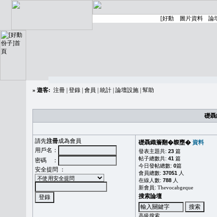
»
遊客:
注冊
|
登錄
|
會員
|
統計
|
論壇設施
|
幫助
礎聶
請先
注冊
成為會員
礎聶織簷翻�䪖壅�
資料
用戶名：
發表主題共:
23
篇
帖子總數共:
41
篇
密碼 ：
今日發帖總數:
0
篇
安全提問 ：
會員總數:
37051
人
在線人數:
788
人
新會員:
Thevocabgeque
搜索論壇
高級搜索