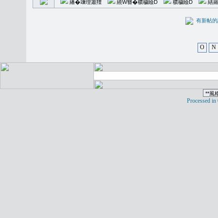
繙�𥪕理簫羶
繞W簪�穠穢瞼D
穠穢瞼D
繕羅
有新
O
N
Processed in