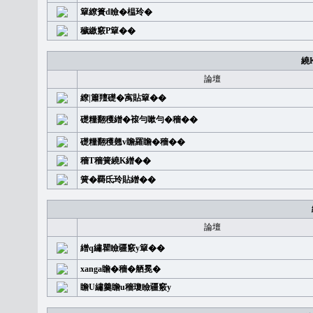
簞繚簣d瞼�榅玲�
穢繳竅P簞��
繞
論壇
繚|簫羶礎�㝢貼簞��
礎糧翻穫繒�䙛勻嗽勻�穡��
礎糧翻穫翹v瞻羅瞻�穡��
穡T穡簧繞K繒��
簧�覉氐玲貼繒��
論壇
繒q繡瞿瞼疆竅y簞��
xanga瞻�穡�舾冕�
瞻U繡羹瞻u穡瓊瞼疆竅y