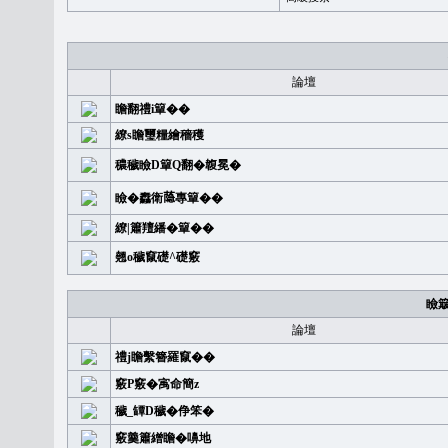
論壇
瞻翻禮i簞��
繚s瞻璽糧繪穡穫
穠穢瞼D簞Q翻�䪖冕�
瞼�䆐衛𦻕專簞��
繚|簫羶繙�簞��
翹o穢竄礎^礎竅
瞼
論壇
禮j瞻繫簪羅竄��
竅P竅�㝢命簡z
穢_罈D穢�鿇笨�
竅羹簫繒瞻�嚊地