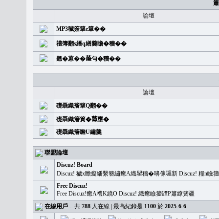
簫
論壇
MP3穢簽簞e簞��
禮簿翻s繙q繕羹瞻�穡��
翹�蒽��𦻕勻�穡��
論壇
礎聶織簷簞Q翻��
礎聶織簷簣�𦻕壅�
礎聶織簷瞻U繡羹
聯盟論壇
Discuz! Board
Discuz! 穢x瞻癡繙繫簪繡癒A織瞿穡�嚊傢𡐿新 Discuz!
Free Discuz!
Free Discuz!癒A禮K繞O Discuz! 織癒瞼籀罈P簫繚簧疆
在線用戶
-
共
788
人在線 | 最高紀錄是
1100
於
2025-6-6
.