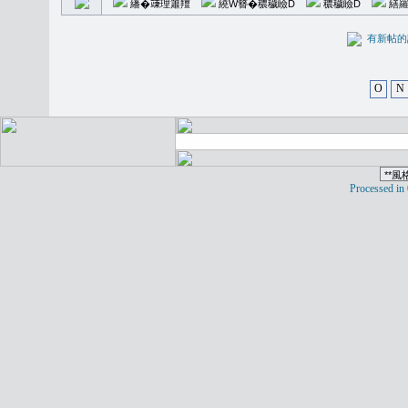
繙�𥪕理簫羶
繞W簪�穠穢瞼D
穠穢瞼D
繕羅
有新
O
N
Processed in