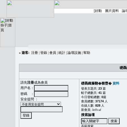
»
遊客:
注冊
|
登錄
|
會員
|
統計
|
論壇設施
|
幫助
礎聶
請先
注冊
成為會員
礎聶織簷翻�䪖壅�
資料
用戶名：
發表主題共:
23
篇
帖子總數共:
41
篇
密碼 ：
今日發帖總數:
0
篇
安全提問 ：
會員總數:
37174
人
在線人數:
828
人
新會員:
Jeffvaf
搜索論壇
高級搜索