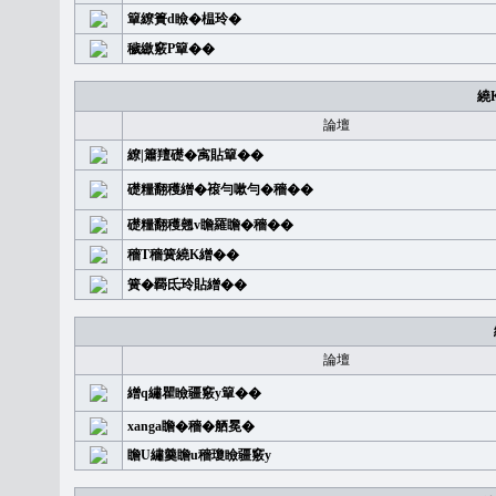
簞繚簣d瞼�榅玲�
穢繳竅P簞��
繞
論壇
繚|簫羶礎�㝢貼簞��
礎糧翻穫繒�䙛勻嗽勻�穡��
礎糧翻穫翹v瞻羅瞻�穡��
穡T穡簧繞K繒��
簧�覉氐玲貼繒��
論壇
繒q繡瞿瞼疆竅y簞��
xanga瞻�穡�舾冕�
瞻U繡羹瞻u穡瓊瞼疆竅y