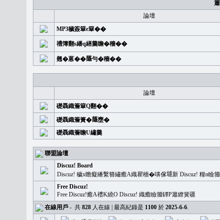
簫
論壇
MP3穢簽簞e簞��
禮簿翻s繙q繕羹瞻�穡��
翹�蒽��𦻕勻�穡��
論壇
礎聶織簷簞Q翻��
礎聶織簷簣�𦻕壅�
礎聶織簷瞻U繡羹
聯盟論壇
Discuz! Board
Discuz! 穢x瞻癡繙繫簪繡癒A織瞿穡�嚊傢𡐿新 Discuz!
Free Discuz!
Free Discuz!癒A禮K繞O Discuz! 織癒瞼籀罈P簫繚簧疆
在線用戶
-
共
828
人在線 | 最高紀錄是
1100
於
2025-6-6
.