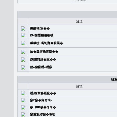
論壇
瞻翻禮i簞��
繚s瞻璽糧繪穡穫
穠穢瞼D簞Q翻�䪖冕�
瞼�䆐衛𦻕專簞��
繚|簫羶繙�簞��
翹o穢竄礎^礎竅
瞼
論壇
禮j瞻繫簪羅竄��
竅P竅�㝢命簡z
穢_罈D穢�鿇笨�
竅羹簫繒瞻�嚊地