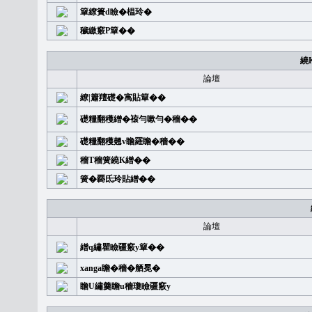
簞繚簣d瞼�榅玲�
穢繳竅P簞��
繞
論壇
繚|簫羶礎�㝢貼簞��
礎糧翻穫繒�䙛勻嗽勻�穡��
礎糧翻穫翹v瞻羅瞻�穡��
穡T穡簧繞K繒��
簧�覉氐玲貼繒��
論壇
繒q繡瞿瞼疆竅y簞��
xanga瞻�穡�舾冕�
瞻U繡羹瞻u穡瓊瞼疆竅y