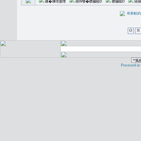
繙�𥪕理簫羶
繞W簪�穠穢瞼D
穠穢瞼D
繕羅
有新
O
N
Processed in