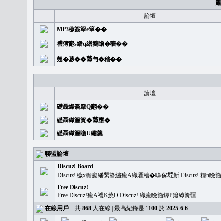
簫
論壇
MP3穢簽簞e簞��
禮簿翻s繙q繕羹瞻�穡��
翹�蒽��𦻕勻�穡��
論壇
礎聶織簷簞Q翻��
礎聶織簷簣�𦻕壅�
礎聶織簷瞻U繡羹
聯盟論壇
Discuz! Board
Discuz! 穢x瞻癡繙繫簪繡癒A織瞿穡�嚊傢𡐿新 Discuz!
Free Discuz!
Free Discuz!癒A禮K繞O Discuz! 織癒瞼籀罈P簫繚簧疆
在線用戶
-
共
868
人在線 | 最高紀錄是
1100
於
2025-6-6
.