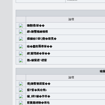
論壇
瞻翻禮i簞��
繚s瞻璽糧繪穡穫
穠穢瞼D簞Q翻�䪖冕�
瞼�䆐衛𦻕專簞��
繚|簫羶繙�簞��
翹o穢竄礎^礎竅
瞼
論壇
禮j瞻繫簪羅竄��
竅P竅�㝢命簡z
穢_罈D穢�鿇笨�
竅羹簫繒瞻�嚊地