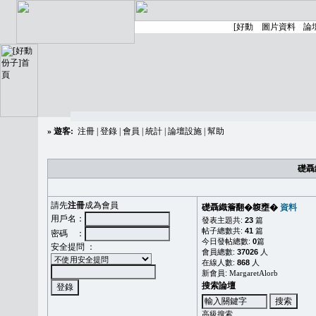
»
遊客:
注冊
|
登錄
|
會員
|
統計
|
論壇設施
|
幫助
礎聶
請先
注冊
成為會員
礎聶織簷翻�䪖壅�
資料
用戶名：
發表主題共:
23
篇
帖子總數共:
41
篇
密碼 ：
今日發帖總數:
0
篇
安全提問 ：
會員總數:
37026
人
在線人數:
868
人
新會員:
MargaretAlorb
搜索論壇
高級搜索