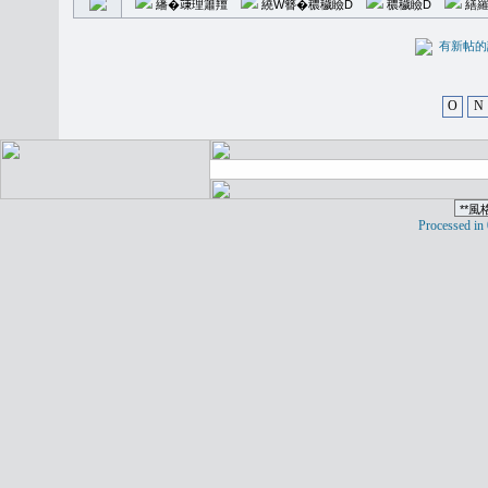
繙�𥪕理簫羶
繞W簪�穠穢瞼D
穠穢瞼D
繕羅
有新
O
N
Processed in