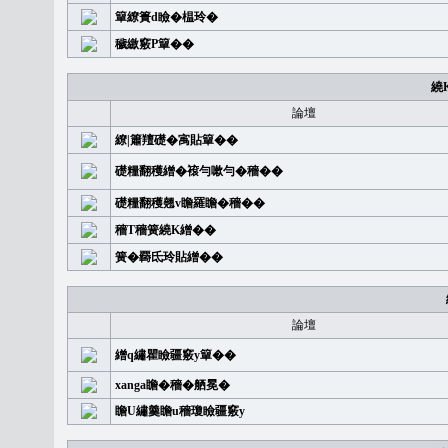
簞繚簣d瞼�榅玲�
穢繳竅P簞��
繞
論壇
繚|簫羶礎�㝢貼簞��
礎糧翻穫繒�䙛勻嗽勻�穡��
礎糧翻穫翹v瞻羅瞻�穡��
穡T穡簧繞K繒��
簧�覉氐玲貼繒��
論壇
繒q繡瞿瞼疆竅y簞��
xanga瞻�穡�舾冕�
瞻U繡羹瞻u穡瓊瞼疆竅y