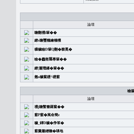
論壇
瞻翻禮i簞��
繚s瞻璽糧繪穡穫
穠穢瞼D簞Q翻�䪖冕�
瞼�䆐衛𦻕專簞��
繚|簫羶繙�簞��
翹o穢竄礎^礎竅
瞼
論壇
禮j瞻繫簪羅竄��
竅P竅�㝢命簡z
穢_罈D穢�鿇笨�
竅羹簫繒瞻�嚊地