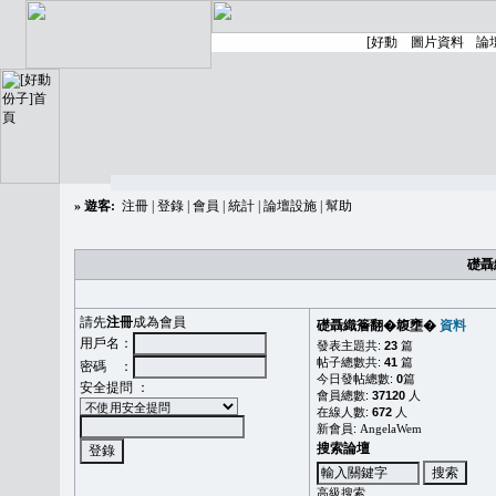
»
遊客:
注冊
|
登錄
|
會員
|
統計
|
論壇設施
|
幫助
礎聶
請先
注冊
成為會員
礎聶織簷翻�䪖壅�
資料
用戶名：
發表主題共:
23
篇
帖子總數共:
41
篇
密碼 ：
今日發帖總數:
0
篇
安全提問 ：
會員總數:
37120
人
在線人數:
672
人
新會員:
AngelaWem
搜索論壇
高級搜索