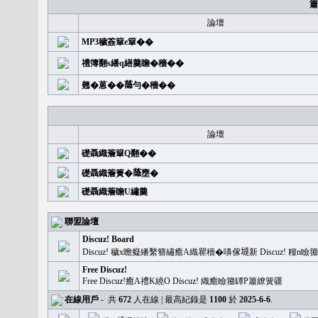
簫
論壇
MP3穢簽簞e簞��
禮簿翻s繙q繕羹瞻�穡��
翹�蒽��𦻕勻�穡��
論壇
礎聶織簷簞Q翻��
礎聶織簷簣�𦻕壅�
礎聶織簷瞻U繡羹
聯盟論壇
Discuz! Board
Discuz! 穢x瞻癡繙繫簪繡癒A織瞿穡�嚊傢𡐿新 Discuz!
Free Discuz!
Free Discuz!癒A禮K繞O Discuz! 織癒瞼籀罈P簫繚簧疆
在線用戶
-
共
672
人在線 | 最高紀錄是
1100
於
2025-6-6
.