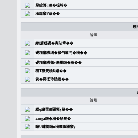
簞繚簣d瞼�榅玲�
穢繳竅P簞��
繞
論壇
繚|簫羶礎�㝢貼簞��
礎糧翻穫繒�䙛勻嗽勻�穡��
礎糧翻穫翹v瞻羅瞻�穡��
穡T穡簧繞K繒��
簧�覉氐玲貼繒��
論壇
繒q繡瞿瞼疆竅y簞��
xanga瞻�穡�舾冕�
瞻U繡羹瞻u穡瓊瞼疆竅y