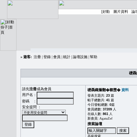
»
遊客:
注冊
|
登錄
|
會員
|
統計
|
論壇設施
|
幫助
礎聶
請先
注冊
成為會員
礎聶織簷翻�䪖壅�
資料
用戶名：
發表主題共:
23
篇
帖子總數共:
41
篇
密碼 ：
今日發帖總數:
0
篇
安全提問 ：
會員總數:
37209
人
在線人數:
861
人
新會員:
AgataZef
搜索論壇
高級搜索