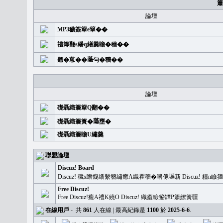
簫
論壇
MP3穢簽簞e簞��
禮簿翻s繙q繕羹瞻�穡��
翹�蒽��𦻕勻�穡��
論壇
礎聶織簷簞Q翻��
礎聶織簷簣�𦻕壅�
礎聶織簷瞻U繡羹
聯盟論壇
Discuz! Board
Discuz! 穢x瞻癡繙繫簪繡癒A織瞿穡�嚊傢𡐿新 Discuz!
Free Discuz!
Free Discuz!癒A禮K繞O Discuz! 織癒瞼籀罈P簫繚簧疆
在線用戶
-
共
861
人在線 | 最高紀錄是
1100
於
2025-6-6
.