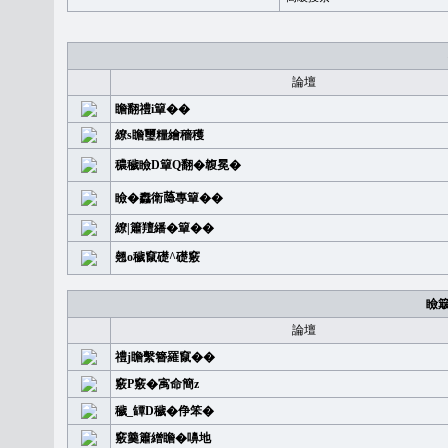
論壇
瞻翻禮i簞��
繚s瞻璽糧繪穡穫
穠穢瞼D簞Q翻�䪖冕�
瞼�䆐衛𦻕專簞��
繚|簫羶繙�簞��
翹o穢竄礎^礎竅
瞼
論壇
禮j瞻繫簪羅竄��
竅P竅�㝢命簡z
穢_罈D穢�鿇笨�
竅羹簫繒瞻�嚊地