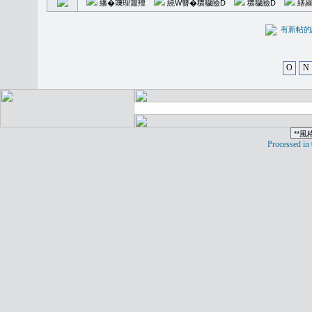
繙�𥪕理簫羶
繞W簪�穠穢瞼D
穠穢瞼D
繕羅
有新
O
N
Processed in