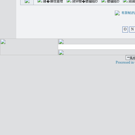
繙�𥪕理簫羶
繞W簪�穠穢瞼D
穠穢瞼D
繕羅
有新
O
N
Processed in