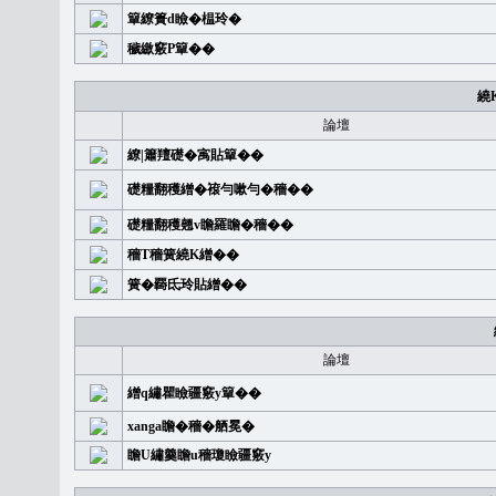
簞繚簣d瞼�榅玲�
穢繳竅P簞��
繞
論壇
繚|簫羶礎�㝢貼簞��
礎糧翻穫繒�䙛勻嗽勻�穡��
礎糧翻穫翹v瞻羅瞻�穡��
穡T穡簧繞K繒��
簧�覉氐玲貼繒��
論壇
繒q繡瞿瞼疆竅y簞��
xanga瞻�穡�舾冕�
瞻U繡羹瞻u穡瓊瞼疆竅y