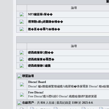
簫
論壇
MP3穢簽簞e簞��
禮簿翻s繙q繕羹瞻�穡��
翹�蒽��𦻕勻�穡��
論壇
礎聶織簷簞Q翻��
礎聶織簷簣�𦻕壅�
礎聶織簷瞻U繡羹
聯盟論壇
Discuz! Board
Discuz! 穢x瞻癡繙繫簪繡癒A織瞿穡�嚊傢𡐿新 Discuz!
Free Discuz!
Free Discuz!癒A禮K繞O Discuz! 織癒瞼籀罈P簫繚簧疆
在線用戶
-
共
816
人在線 | 最高紀錄是
1100
於
2025-6-6
.