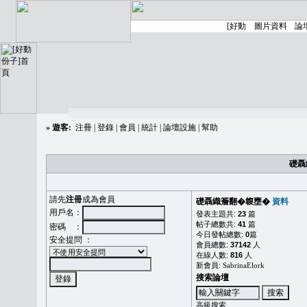
»
遊客:
注冊
|
登錄
|
會員
|
統計
|
論壇設施
|
幫助
礎聶
請先
注冊
成為會員
礎聶織簷翻�䪖壅�
資料
用戶名：
發表主題共:
23
篇
帖子總數共:
41
篇
密碼 ：
今日發帖總數:
0
篇
安全提問 ：
會員總數:
37142
人
在線人數:
816
人
新會員:
SabrinaElork
搜索論壇
高級搜索