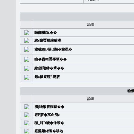
論壇
瞻翻禮i簞��
繚s瞻璽糧繪穡穫
穠穢瞼D簞Q翻�䪖冕�
瞼�䆐衛𦻕專簞��
繚|簫羶繙�簞��
翹o穢竄礎^礎竅
瞼
論壇
禮j瞻繫簪羅竄��
竅P竅�㝢命簡z
穢_罈D穢�鿇笨�
竅羹簫繒瞻�嚊地