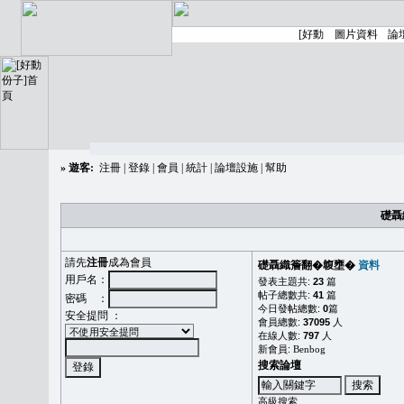
»
遊客:
注冊
|
登錄
|
會員
|
統計
|
論壇設施
|
幫助
礎聶
請先
注冊
成為會員
礎聶織簷翻�䪖壅�
資料
用戶名：
發表主題共:
23
篇
帖子總數共:
41
篇
密碼 ：
今日發帖總數:
0
篇
安全提問 ：
會員總數:
37095
人
在線人數:
797
人
新會員:
Benbog
搜索論壇
高級搜索