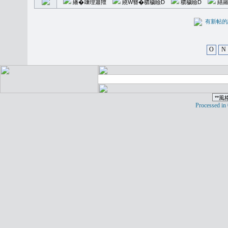
繙�𥪕理簫羶
繞W簪�穠穢瞼D
穠穢瞼D
繕羅
有新
O
N
Processed in