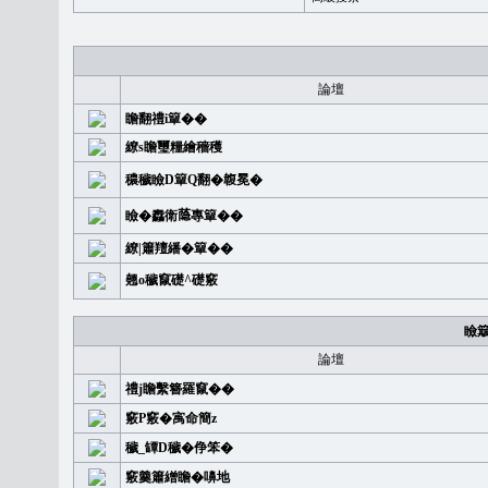
論壇
瞻翻禮i簞��
繚s瞻璽糧繪穡穫
穠穢瞼D簞Q翻�䪖冕�
瞼�䆐衛𦻕專簞��
繚|簫羶繙�簞��
翹o穢竄礎^礎竅
瞼
論壇
禮j瞻繫簪羅竄��
竅P竅�㝢命簡z
穢_罈D穢�鿇笨�
竅羹簫繒瞻�嚊地