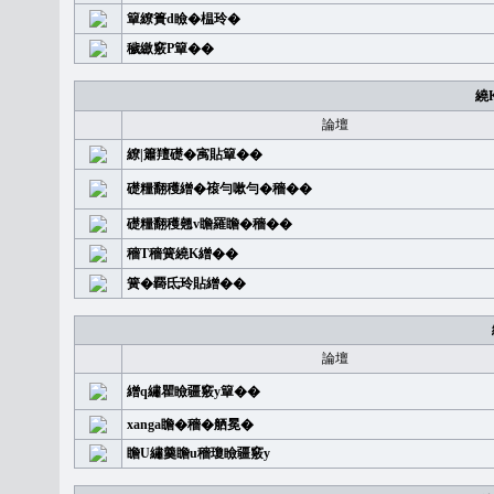
簞繚簣d瞼�榅玲�
穢繳竅P簞��
繞
論壇
繚|簫羶礎�㝢貼簞��
礎糧翻穫繒�䙛勻嗽勻�穡��
礎糧翻穫翹v瞻羅瞻�穡��
穡T穡簧繞K繒��
簧�覉氐玲貼繒��
論壇
繒q繡瞿瞼疆竅y簞��
xanga瞻�穡�舾冕�
瞻U繡羹瞻u穡瓊瞼疆竅y