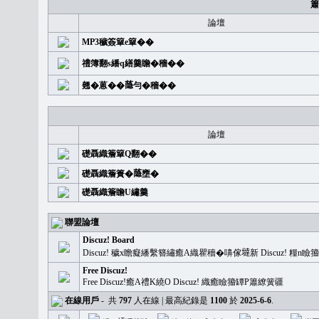
簫
論壇
MP3穢簽簞e簞��
禮簿翻s繙q繕羹瞻�穡��
翹�蒽��𦻕勻�穡��
論壇
礎聶織簷簞Q翻��
礎聶織簷簣�𦻕壅�
礎聶織簷瞻U繡羹
聯盟論壇
Discuz! Board
Discuz! 穢x瞻癡繙繫簪繡癒A織瞿穡�嚊傢𡐿新 Discuz!
Free Discuz!
Free Discuz!癒A禮K繞O Discuz! 織癒瞼籀罈P簫繚簧疆
在線用戶
-
共
797
人在線 | 最高紀錄是
1100
於
2025-6-6
.