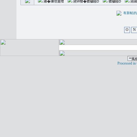
繙�𥪕理簫羶
繞W簪�穠穢瞼D
穠穢瞼D
繕羅
有新
O
N
Processed in