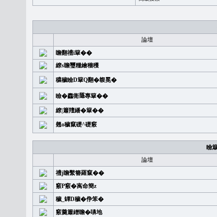
論壇
瞻翻禮i簞��
繚s瞻璽糧繪穡穫
穠穢瞼D簞Q翻�䪖冕�
瞼�䆐衛𦻕專簞��
繚|簫羶繙�簞��
翹o穢竄礎^礎竅
瞼
論壇
禮j瞻繫簪羅竄��
竅P竅�㝢命簡z
穢_罈D穢�鿇笨�
竅羹簫繒瞻�嚊地