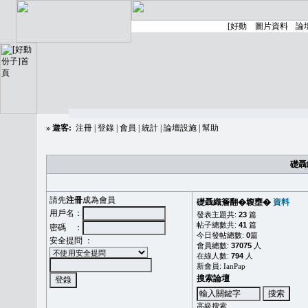
»
遊客:
注冊
|
登錄
|
會員
|
統計
|
論壇設施
|
幫助
礎聶
請先
注冊
成為會員
礎聶織簷翻�䪖壅�
資料
用戶名：
發表主題共:
23
篇
帖子總數共:
41
篇
密碼 ：
今日發帖總數:
0
篇
安全提問 ：
會員總數:
37075
人
在線人數:
794
人
新會員:
IanPap
搜索論壇
高級搜索