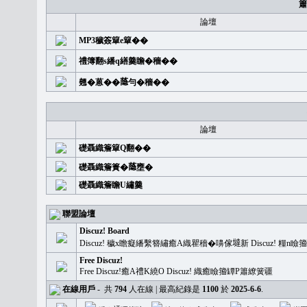
簫
論壇
MP3穢簽簞e簞��
禮簿翻s繙q繕羹瞻�穡��
翹�蒽��𦻕勻�穡��
論壇
礎聶織簷簞Q翻��
礎聶織簷簣�𦻕壅�
礎聶織簷瞻U繡羹
聯盟論壇
Discuz! Board
Discuz! 穢x瞻癡繙繫簪繡癒A織瞿穡�嚊傢𡐿新 Discuz!
Free Discuz!
Free Discuz!癒A禮K繞O Discuz! 織癒瞼籀罈P簫繚簧疆
在線用戶
-
共
794
人在線 | 最高紀錄是
1100
於
2025-6-6
.