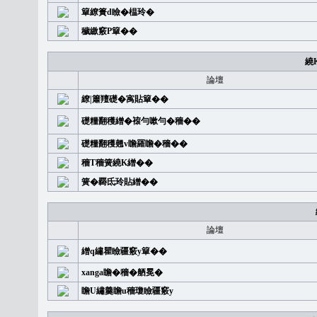
簞繚簣d瞼�榅玲�
穢繳竅P簞��
繞
論壇
繚|簫羶礎�㝢貼簞��
礎糧翻穫繒�䙛勻嗽勻�穡��
礎糧翻穫翹v瞻羅瞻�穡��
穡T穡簧繞K繒��
簧�覉氐玲貼繒��
論壇
繒q繡瞿瞼疆竅y簞��
xanga瞻�穡�舾冕�
瞻U繡羹瞻u穡瓊瞼疆竅y