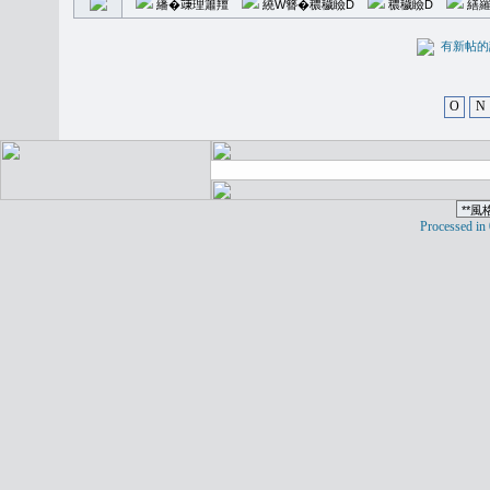
繙�𥪕理簫羶
繞W簪�穠穢瞼D
穠穢瞼D
繕羅
有新
O
N
Processed in