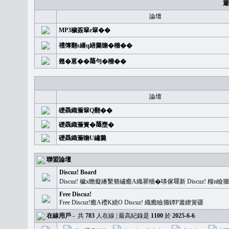
簫
論壇
MP3穢簽簞e簞��
禮簿翻s繙q繕羹瞻�穡��
翹�蒽��𦻕勻�穡��
論壇
礎聶織簷簞Q翻��
礎聶織簷簣�𦻕壅�
礎聶織簷瞻U繡羹
聯盟論壇
Discuz! Board
Discuz! 穢x瞻癡繙繫簪繡癒A織瞿穡�嚊傢𡐿新 Discuz!
Free Discuz!
Free Discuz!癒A禮K繞O Discuz! 織癒瞼籀罈P簫繚簧疆
在線用戶
-
共
783
人在線 | 最高紀錄是
1100
於
2025-6-6
.