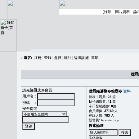
»
遊客:
注冊
|
登錄
|
會員
|
統計
|
論壇設施
|
幫助
礎聶
請先
注冊
成為會員
礎聶織簷翻�䪖壅�
資料
用戶名：
發表主題共:
23
篇
帖子總數共:
41
篇
密碼 ：
今日發帖總數:
0
篇
安全提問 ：
會員總數:
37169
人
在線人數:
783
人
新會員:
Jeremiahhop
搜索論壇
高級搜索