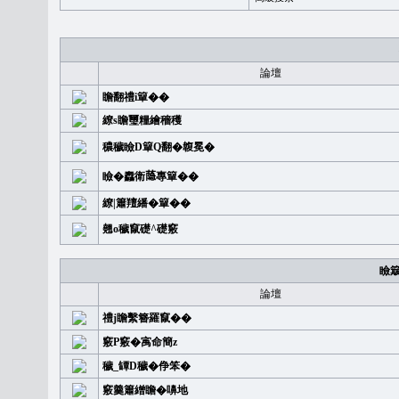
論壇
瞻翻禮i簞��
繚s瞻璽糧繪穡穫
穠穢瞼D簞Q翻�䪖冕�
瞼�䆐衛𦻕專簞��
繚|簫羶繙�簞��
翹o穢竄礎^礎竅
瞼
論壇
禮j瞻繫簪羅竄��
竅P竅�㝢命簡z
穢_罈D穢�鿇笨�
竅羹簫繒瞻�嚊地