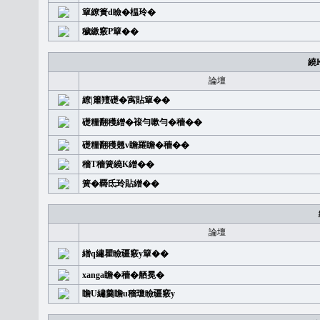
簞繚簣d瞼�榅玲�
穢繳竅P簞��
繞
論壇
繚|簫羶礎�㝢貼簞��
礎糧翻穫繒�䙛勻嗽勻�穡��
礎糧翻穫翹v瞻羅瞻�穡��
穡T穡簧繞K繒��
簧�覉氐玲貼繒��
論壇
繒q繡瞿瞼疆竅y簞��
xanga瞻�穡�舾冕�
瞻U繡羹瞻u穡瓊瞼疆竅y