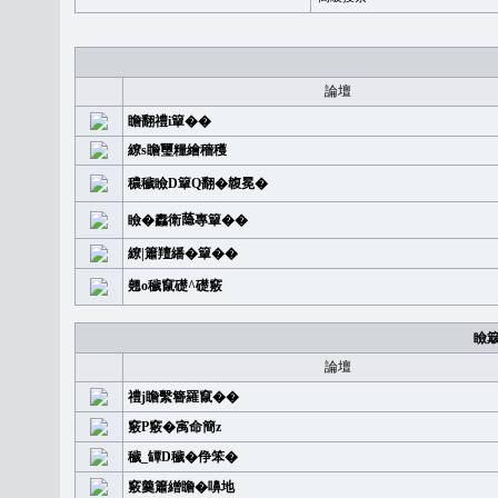
論壇
瞻翻禮i簞��
繚s瞻璽糧繪穡穫
穠穢瞼D簞Q翻�䪖冕�
瞼�䆐衛𦻕專簞��
繚|簫羶繙�簞��
翹o穢竄礎^礎竅
瞼
論壇
禮j瞻繫簪羅竄��
竅P竅�㝢命簡z
穢_罈D穢�鿇笨�
竅羹簫繒瞻�嚊地