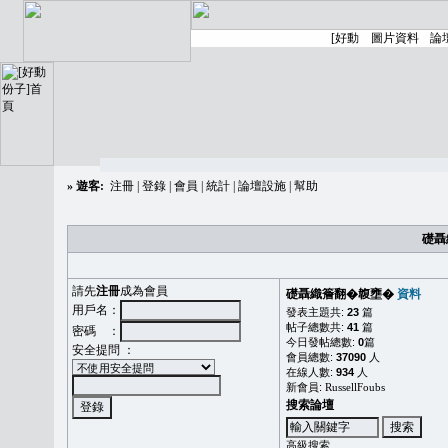
»
遊客:
注冊
|
登錄
|
會員
|
統計
|
論壇設施
|
幫助
礎聶
請先
注冊
成為會員
礎聶織簷翻�䪖壅�
資料
用戶名：
發表主題共:
23
篇
帖子總數共:
41
篇
密碼 ：
今日發帖總數:
0
篇
安全提問 ：
會員總數:
37090
人
在線人數:
934
人
新會員:
RussellFoubs
搜索論壇
高級搜索