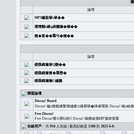
簫
論壇
MP3穢簽簞e簞��
禮簿翻s繙q繕羹瞻�穡��
翹�蒽��𦻕勻�穡��
論壇
礎聶織簷簞Q翻��
礎聶織簷簣�𦻕壅�
礎聶織簷瞻U繡羹
聯盟論壇
Discuz! Board
Discuz! 穢x瞻癡繙繫簪繡癒A織瞿穡�嚊傢𡐿新 Discuz!
Free Discuz!
Free Discuz!癒A禮K繞O Discuz! 織癒瞼籀罈P簫繚簧疆
在線用戶
-
共
934
人在線 | 最高紀錄是
1100
於
2025-6-6
.