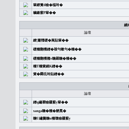
簞繚簣d瞼�榅玲�
穢繳竅P簞��
繞
論壇
繚|簫羶礎�㝢貼簞��
礎糧翻穫繒�䙛勻嗽勻�穡��
礎糧翻穫翹v瞻羅瞻�穡��
穡T穡簧繞K繒��
簧�覉氐玲貼繒��
論壇
繒q繡瞿瞼疆竅y簞��
xanga瞻�穡�舾冕�
瞻U繡羹瞻u穡瓊瞼疆竅y