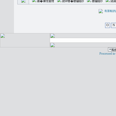
繙�𥪕理簫羶
繞W簪�穠穢瞼D
穠穢瞼D
繕羅
有新
O
N
Processed in