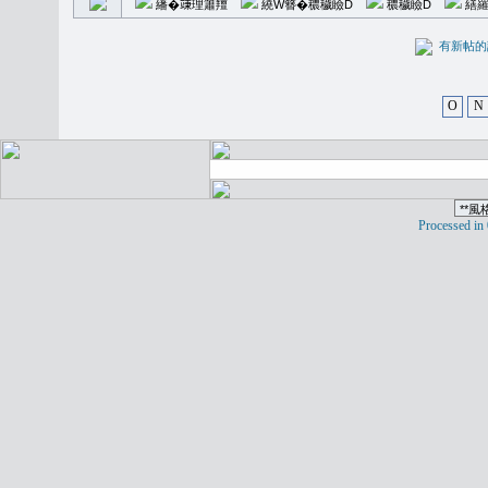
繙�𥪕理簫羶
繞W簪�穠穢瞼D
穠穢瞼D
繕羅
有新
O
N
Processed in