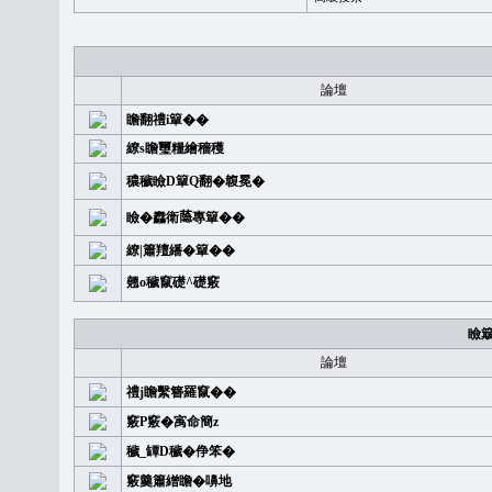
論壇
瞻翻禮i簞��
繚s瞻璽糧繪穡穫
穠穢瞼D簞Q翻�䪖冕�
瞼�䆐衛𦻕專簞��
繚|簫羶繙�簞��
翹o穢竄礎^礎竅
瞼
論壇
禮j瞻繫簪羅竄��
竅P竅�㝢命簡z
穢_罈D穢�鿇笨�
竅羹簫繒瞻�嚊地