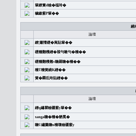
簞繚簣d瞼�榅玲�
穢繳竅P簞��
繞
論壇
繚|簫羶礎�㝢貼簞��
礎糧翻穫繒�䙛勻嗽勻�穡��
礎糧翻穫翹v瞻羅瞻�穡��
穡T穡簧繞K繒��
簧�覉氐玲貼繒��
論壇
繒q繡瞿瞼疆竅y簞��
xanga瞻�穡�舾冕�
瞻U繡羹瞻u穡瓊瞼疆竅y