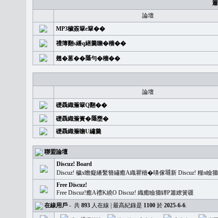
簫
論壇
MP3穢簽簞e簞��
禮簿翻s繙q繕羹瞻�穡��
翹�蒽��𦻕勻�穡��
論壇
礎聶織簷簞Q翻��
礎聶織簷簣�𦻕壅�
礎聶織簷瞻U繡羹
聯盟論壇
Discuz! Board
Discuz! 穢x瞻癡繙繫簪繡癒A織瞿穡�嚊傢𡐿新 Discuz!
Free Discuz!
Free Discuz!癒A禮K繞O Discuz! 織癒瞼籀罈P簫繚簧疆
在線用戶
-
共
893
人在線 | 最高紀錄是
1100
於
2025-6-6
.