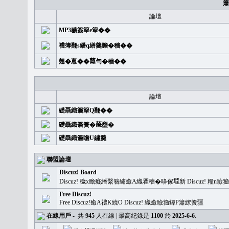
簫
論壇
MP3穢簽簞e簞��
禮簿翻s繙q繕羹瞻�穡��
翹�蒽��𦻕勻�穡��
論壇
礎聶織簷簞Q翻��
礎聶織簷簣�𦻕壅�
礎聶織簷瞻U繡羹
聯盟論壇
Discuz! Board
Discuz! 穢x瞻癡繙繫簪繡癒A織瞿穡�嚊傢𡐿新 Discuz!
Free Discuz!
Free Discuz!癒A禮K繞O Discuz! 織癒瞼籀罈P簫繚簧疆
在線用戶
-
共
945
人在線 | 最高紀錄是
1100
於
2025-6-6
.