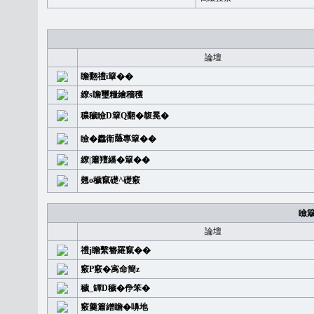
論壇
瞻翻禮i簞��
繚s瞻璽糧繪穡穫
穠穢瞼D簞Q翻�䪖冕�
瞼�䆐衛𦻕專簞��
繚|簫羶繙�簞��
翹o穢竄礎^礎竅
瞼
論壇
禮j瞻繫簪羅竄��
竅P竅�㝢命簡z
穢_罈D穢�鿇笨�
竅羹簫繒瞻�嚊地