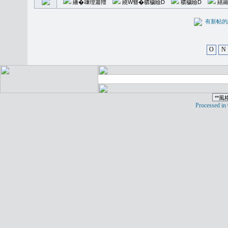
繙�𥪕理簫羶
繞W簪�穠穢瞼D
穠穢瞼D
繕羅
有新
O
N
Processed in