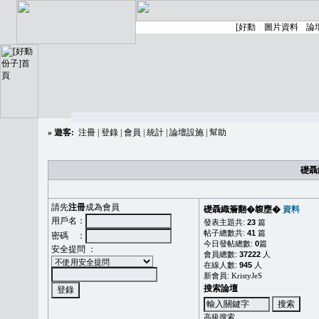
»
遊客:
注冊
|
登錄
|
會員
|
統計
|
論壇設施
|
幫助
礎聶
請先
注冊
成為會員
礎聶織簷翻�䪖壅�
資料
用戶名：
發表主題共:
23
篇
帖子總數共:
41
篇
密碼 ：
今日發帖總數:
0
篇
安全提問 ：
會員總數:
37222
人
在線人數:
945
人
新會員:
KristyJeS
搜索論壇
高級搜索