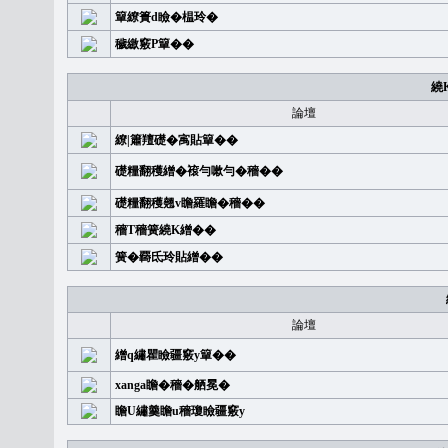
簞繚簣d瞼�榅玲�
穢繳竅P簞��
繞
論壇
繚|簫羶礎�㝢貼簞��
礎糧翻穫繒�䙛勻嗽勻�穡��
礎糧翻穫翹v瞻羅瞻�穡��
穡T穡簧繞K繒��
簧�覉氐玲貼繒��
論壇
繒q繡瞿瞼疆竅y簞��
xanga瞻�穡�舾冕�
瞻U繡羹瞻u穡瓊瞼疆竅y