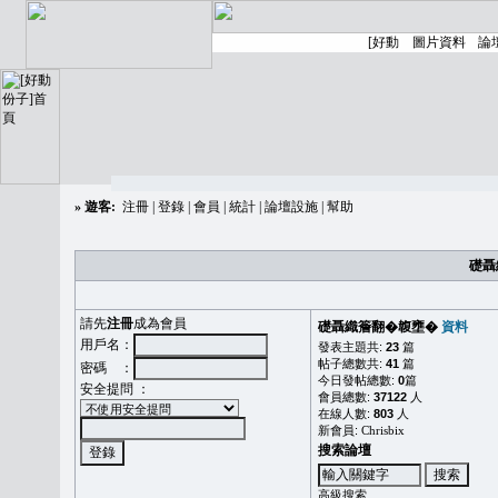
»
遊客:
注冊
|
登錄
|
會員
|
統計
|
論壇設施
|
幫助
礎聶
請先
注冊
成為會員
礎聶織簷翻�䪖壅�
資料
用戶名：
發表主題共:
23
篇
帖子總數共:
41
篇
密碼 ：
今日發帖總數:
0
篇
安全提問 ：
會員總數:
37122
人
在線人數:
803
人
新會員:
Chrisbix
搜索論壇
高級搜索