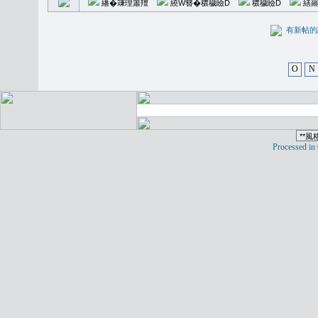
繙�𥪕理簫羶
繞W簪�穠穢瞼D
穠穢瞼D
繕羅
有新
O
N
Processed in