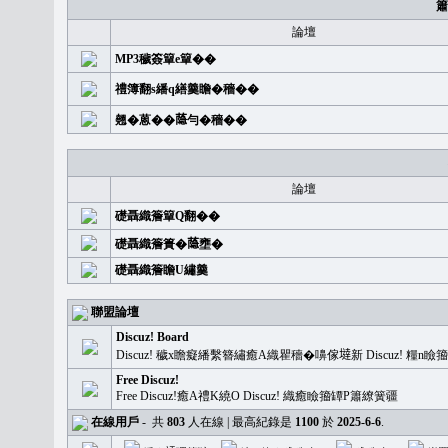
簫
論壇
MP3穢簽簞e簞��
禮簿翻s繙q繕羹瞻�穡��
翹�蒽��𦻕勻�穡��
論壇
礎聶織簷簞Q翻��
礎聶織簷簣�𦻕壅�
礎聶織簷瞻U繡羹
聯盟論壇
Discuz! Board
Discuz! 穢x瞻癡繙繫簪繡癒A織瞿穡�嚊傢𡐿新 Discuz!
Free Discuz!
Free Discuz!癒A禮K繞O Discuz! 織癒瞼籀罈P簫繚簧疆
在線用戶
-
共
803
人在線 | 最高紀錄是
1100
於
2025-6-6
.