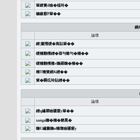
簞繚簣d瞼�榅玲�
穢繳竅P簞��
繞
論壇
繚|簫羶礎�㝢貼簞��
礎糧翻穫繒�䙛勻嗽勻�穡��
礎糧翻穫翹v瞻羅瞻�穡��
穡T穡簧繞K繒��
簧�覉氐玲貼繒��
論壇
繒q繡瞿瞼疆竅y簞��
xanga瞻�穡�舾冕�
瞻U繡羹瞻u穡瓊瞼疆竅y