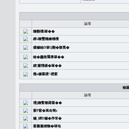
論壇
瞻翻禮i簞��
繚s瞻璽糧繪穡穫
穠穢瞼D簞Q翻�䪖冕�
瞼�䆐衛𦻕專簞��
繚|簫羶繙�簞��
翹o穢竄礎^礎竅
瞼
論壇
禮j瞻繫簪羅竄��
竅P竅�㝢命簡z
穢_罈D穢�鿇笨�
竅羹簫繒瞻�嚊地