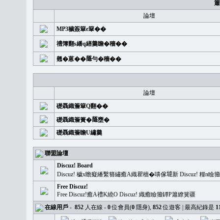
簫
論壇
MP3穢簽簞e簞��
禮簿翻s繙q繕羹瞻�穡��
翹�蒽��𦻕勻�穡��
論壇
礎聶織簷簞Q翻��
礎聶織簷簣�𦻕壅�
礎聶織簷瞻U繡羹
聯盟論壇
Discuz! Board
Discuz! 穢x瞻癡繙繫簪繡癒A織瞿穡�嚊傢𡐿新 Discuz!
Free Discuz!
Free Discuz!癒A禮K繞O Discuz! 織癒瞼籀罈P簫繚簧疆
在線用戶
-
852
人在線 -
0
位會員(
0
隱身),
852
位遊客 | 最高紀錄是
1