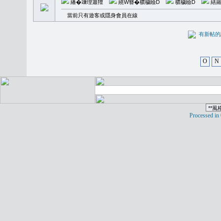
繙�𥪕理簫羶
繞W簪�穠穢瞼D
穠穢瞼D
繕羅
當前只有遊客或隱身會員在線
有新
O
N
Processed in