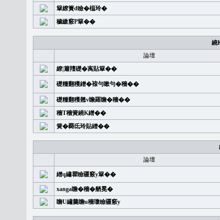
簞繚簣d瞼�榅玲�
穢繳竅P簞��
繞
論壇
繚|簫羶礎�㝢貼簞��
礎糧翻穫繒�䙛勻嗽勻�穡��
礎糧翻穫翹v瞻羅瞻�穡��
穡T穡簧繞K繒��
簧�覉氐玲貼繒��
論壇
繒q繡瞿瞼疆竅y簞��
xanga瞻�穡�舾冕�
瞻U繡羹瞻u穡瓊瞼疆竅y