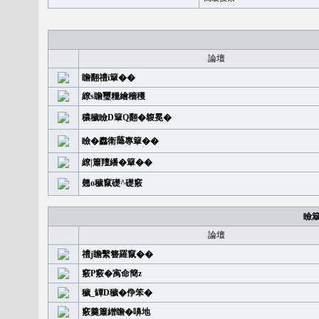
論壇
瞻翻禮i簞��
繚s瞻璽糧繪穡穫
穠穢瞼D簞Q翻�䪖冕�
瞼�䆐衛𦻕專簞��
繚|簫羶繙�簞��
翹o穢竄礎^礎竅
瞼
論壇
禮j瞻繫簪羅竄��
竅P竅�㝢命簡z
穢_罈D穢�鿇笨�
竅羹簫繒瞻�嚊地