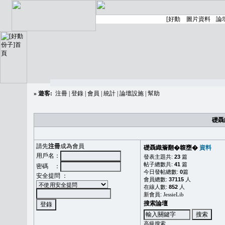
»
遊客:
注冊
|
登錄
|
會員
|
統計
|
論壇設施
|
幫助
礎聶
請先
注冊
成為會員
礎聶織簷翻�䪖壅�
資料
用戶名：
發表主題共:
23
篇
帖子總數共:
41
篇
密碼 ：
今日發帖總數:
0
篇
安全提問 ：
會員總數:
37115
人
在線人數:
852
人
新會員:
JessieLib
搜索論壇
高級搜索