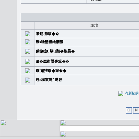
論壇
瞻翻禮i簞��
繚s瞻璽糧繪穡穫
穠穢瞼D簞Q翻�䪖冕�
瞼�䆐衛𦻕專簞��
繚|簫羶繙�簞��
翹o穢竄礎^礎竅
有新
O
N