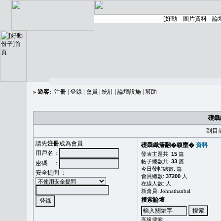
»
遊客:
注冊
|
登錄
|
會員
|
統計
|
論壇設施
|
幫助
礎聶
到目
請先
注冊
成為會員
礎聶織簷翻�䪖壅�
資料
用戶名：
發表主題共:
15
篇
帖子總數共:
33
篇
密碼 ：
今日發帖總數:
篇
安全提問 ：
會員總數:
37200
人
在線人數:
人
新會員:
Johnathanbal
搜索論壇
高級搜索