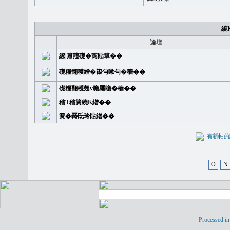
繞
論壇
繚|簫羶礎�㝢貼簞��
礎糧翻穫繒�䙛勻嗽勻�穡��
礎糧翻穫翹v瞻羅瞻�穡��
穡T穡簧繞K繒��
簧�覉氐玲貼繒��
有新
O
N
Processed in