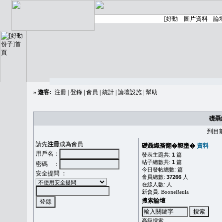
»
遊客:
注冊
|
登錄
|
會員
|
統計
|
論壇設施
|
幫助
礎聶
到目
請先
注冊
成為會員
礎聶織簷翻�䪖壅�
資料
用戶名：
發表主題共:
1
篇
帖子總數共:
1
篇
密碼 ：
今日發帖總數:
篇
安全提問 ：
會員總數:
37266
人
在線人數:
人
新會員:
BooneReula
搜索論壇
高級搜索