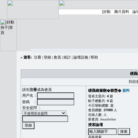
»
遊客:
注冊
|
登錄
|
會員
|
統計
|
論壇設施
|
幫助
礎聶
到目
請先
注冊
成為會員
礎聶織簷翻�䪖壅�
資料
用戶名：
發表主題共:
4
篇
帖子總數共:
4
篇
密碼 ：
今日發帖總數:
篇
安全提問 ：
會員總數:
37089
人
在線人數:
人
新會員:
Jenniferher
搜索論壇
高級搜索