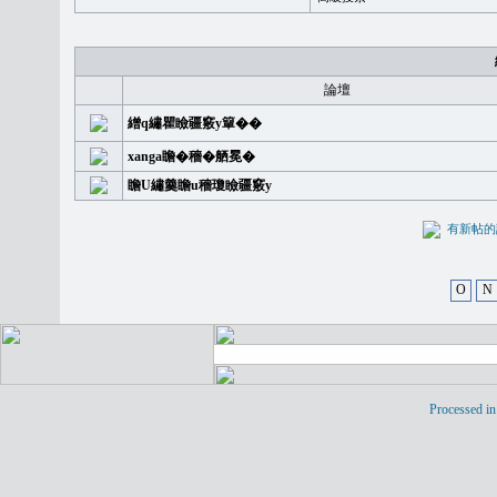
論壇
繒q繡瞿瞼疆竅y簞��
xanga瞻�穡�舾冕�
瞻U繡羹瞻u穡瓊瞼疆竅y
有新
O
N
Processed in