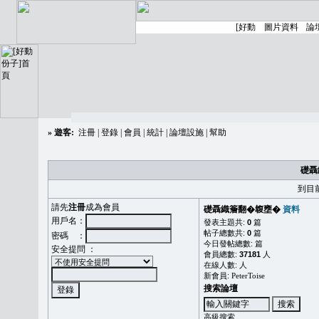
»
遊客:
注冊
|
登錄
|
會員
|
統計
|
論壇設施
|
幫助
礎聶
到目
請先
注冊
成為會員
礎聶織簷翻�䪖壅�
資料
用戶名：
發表主題共:
0
篇
帖子總數共:
0
篇
密碼 ：
今日發帖總數:
篇
安全提問 ：
會員總數:
37181
人
在線人數:
人
新會員:
PeterToise
搜索論壇
高級搜索