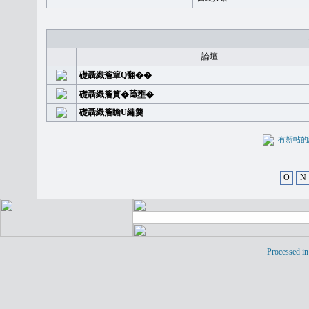
論壇
礎聶織簷簞Q翻��
礎聶織簷簣�𦻕壅�
礎聶織簷瞻U繡羹
有新
O
N
Processed in