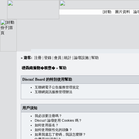
»
遊客:
注冊
|
登錄
|
會員
|
統計
|
論壇設施
|
幫助
礎聶織簷翻�䪖壅�
» 幫助
Discuz! Board 的特別使用幫助
互聯網電子公告服務管理規定
互聯網資訊服務管理辦法
用戶須知
我必須要注冊嗎？
Discuz! 論壇使用 Cookies 嗎？
如何使用簽名？
如何使用個性化的頭像？
如果我遺忘了密碼，我該怎麼辦？