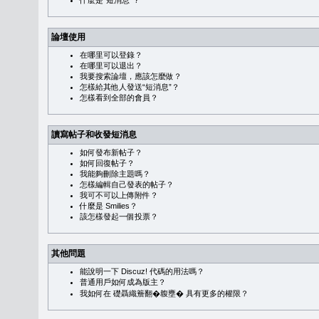
什麼是“短消息”？
論壇使用
在哪里可以登錄？
在哪里可以退出？
我要搜索論壇，應該怎麼做？
怎樣給其他人發送“短消息”？
怎樣看到全部的會員？
讀寫帖子和收發短消息
如何發布新帖子？
如何回復帖子？
我能夠刪除主題嗎？
怎樣編輯自己發表的帖子？
我可不可以上傳附件？
什麼是 Smilies？
該怎樣發起一個投票？
其他問題
能說明一下 Discuz! 代碼的用法嗎？
普通用戶如何成為版主？
我如何在 礎聶織簷翻�䪖壅� 具有更多的權限？