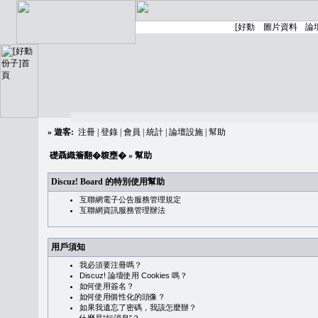
»
遊客:
注冊
|
登錄
|
會員
|
統計
|
論壇設施
|
幫助
礎聶織簷翻�䪖壅�
» 幫助
Discuz! Board 的特別使用幫助
互聯網電子公告服務管理規定
互聯網資訊服務管理辦法
用戶須知
我必須要注冊嗎？
Discuz! 論壇使用 Cookies 嗎？
如何使用簽名？
如何使用個性化的頭像？
如果我遺忘了密碼，我該怎麼辦？