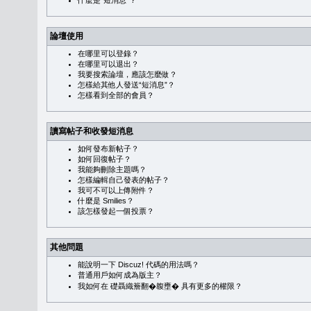
什麼是“短消息”？
論壇使用
在哪里可以登錄？
在哪里可以退出？
我要搜索論壇，應該怎麼做？
怎樣給其他人發送“短消息”？
怎樣看到全部的會員？
讀寫帖子和收發短消息
如何發布新帖子？
如何回復帖子？
我能夠刪除主題嗎？
怎樣編輯自己發表的帖子？
我可不可以上傳附件？
什麼是 Smilies？
該怎樣發起一個投票？
其他問題
能說明一下 Discuz! 代碼的用法嗎？
普通用戶如何成為版主？
我如何在 礎聶織簷翻�䪖壅� 具有更多的權限？